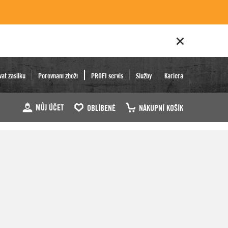
vat zásilku
Porovnání zboží
PROFI servis
Služby
Kariéra
MŮJ ÚČET
OBLÍBENÉ
NÁKUPNÍ KOŠÍK