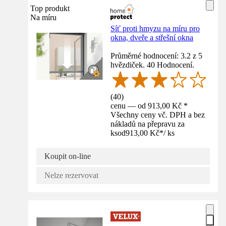
Top produkt
Na míru
Síť proti hmyzu na míru pro
okna, dveře a střešní okna
Průměrné hodnocení: 3.2 z 5
hvězdiček. 40 Hodnocení.
(
40
)
cenu — od 913,00 Kč *
Všechny ceny vč. DPH a bez
nákladů na přepravu za
ks
od
913,00 Kč
*
/
ks
Koupit on-line
Nelze rezervovat