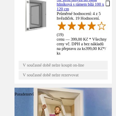
hliníková s rámem bílá 100 x
120 cm
Průměrné hodnocení: 4 z 5
hvězdiček. 19 Hodnocení.
(
19
)
cenu — 399,00 Kč * Všechny
ceny vč. DPH a bez nákladů
na přepravu za ks
399,00 Kč
*
/
ks
V současné době nelze koupit on-line
V současné době nelze rezervovat
Poradenství