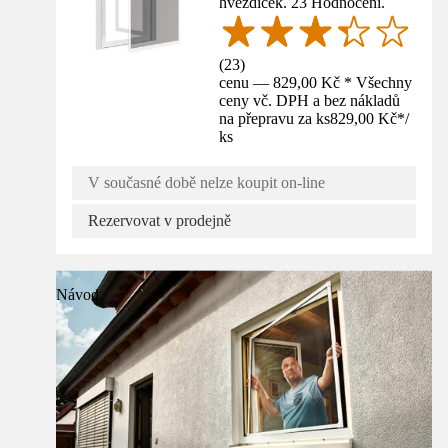
hvězdiček. 23 Hodnocení.
(
23
)
cenu — 829,00 Kč * Všechny
ceny vč. DPH a bez nákladů
na přepravu za ks
829,00 Kč
*
/
ks
V současné době nelze koupit on-line
Rezervovat v prodejně
Návod