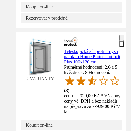
Koupit on-line
Rezervovat v prodejně
Teleskopická síť proti hmyzu
na okno Home Protect antracit
Plus 100x120 cm
Průměrné hodnocení: 2.6 z 5
hvězdiček. 8 Hodnocení.
2 VARIANTY
(
8
)
cenu — 929,00 Kč * Všechny
ceny vč. DPH a bez nákladů
na přepravu za ks
929,00 Kč
*
/
ks
Koupit on-line