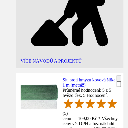
VÍCE NÁVODŮ A PROJEKTŮ
Síť proti hmyzu kovová šířka
1 m (metráž)
Průměrné hodnocení: 5 z 5
hvězdiček. 5 Hodnocení.
(
5
)
cenu — 109,00 Kč * Všechny
ceny vč. DPH a bez nákladů