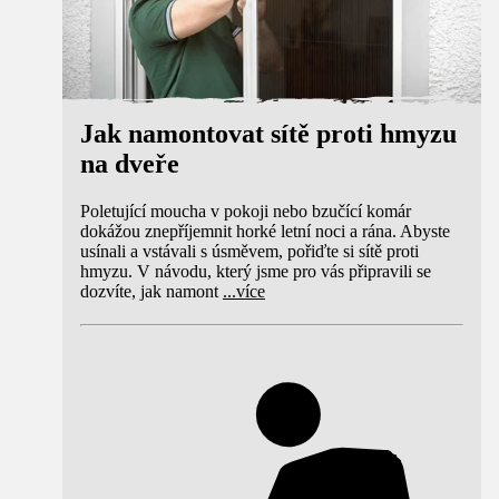
Jak namontovat sítě proti hmyzu
na dveře
Poletující moucha v pokoji nebo bzučící komár
dokážou znepříjemnit horké letní noci a rána. Abyste
usínali a vstávali s úsměvem, pořiďte si sítě proti
hmyzu. V návodu, který jsme pro vás připravili se
dozvíte, jak namont
...
více