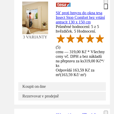
Síť proti hmyzu do okna tesa
Insect Stop Comfort bez vrtání
antracit 130 x 150 cm
Průměrné hodnocení: 5 z 5
hvězdiček. 5 Hodnocení.
3 VARIANTY
(
5
)
cenu — 319,00 Kč * Všechny
ceny vč. DPH a bez nákladů
na přepravu za ks
319,00 Kč
*
/
ks
Odpovídá 163,59 Kč za
m²
(
163,59 Kč
/
m²
)
Koupit on-line
Rezervovat v prodejně