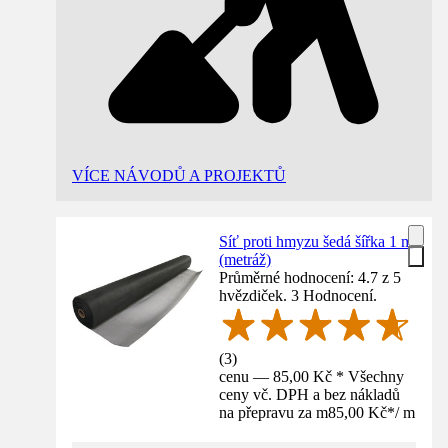
VÍCE NÁVODŮ A PROJEKTŮ
Síť proti hmyzu šedá šířka 1 m
(metráž)
Průměrné hodnocení: 4.7 z 5
hvězdiček. 3 Hodnocení.
(
3
)
cenu — 85,00 Kč * Všechny
ceny vč. DPH a bez nákladů
na přepravu za m
85,00 Kč
*
/
m