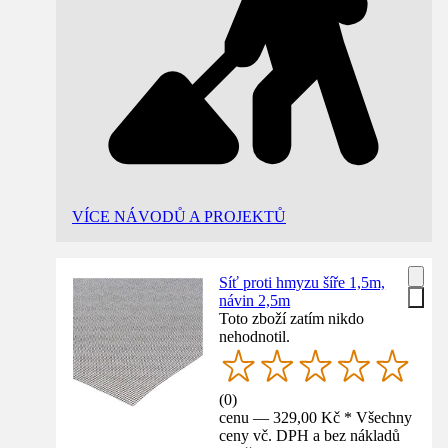
VÍCE NÁVODŮ A PROJEKTŮ
Síť proti hmyzu šíře 1,5m,
návin 2,5m
Toto zboží zatím nikdo
nehodnotil.
(
0
)
cenu — 329,00 Kč * Všechny
ceny vč. DPH a bez nákladů