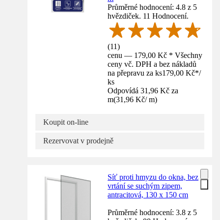
Průměrné hodnocení: 4.8 z 5
hvězdiček. 11 Hodnocení.
(
11
)
cenu — 179,00 Kč * Všechny
ceny vč. DPH a bez nákladů
na přepravu za ks
179,00 Kč
*
/
ks
Odpovídá 31,96 Kč za
m
(
31,96 Kč
/
m
)
Koupit on-line
Rezervovat v prodejně
Síť proti hmyzu do okna, bez
vrtání se suchým zipem,
antracitová, 130 x 150 cm
Průměrné hodnocení: 3.8 z 5