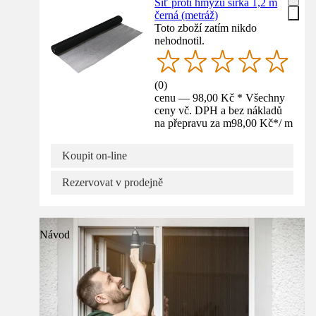
Síť proti hmyzu šířka 1,2 m
černá (metráž)
Toto zboží zatím nikdo
nehodnotil.
(
0
)
cenu — 98,00 Kč * Všechny
ceny vč. DPH a bez nákladů
na přepravu za m
98,00 Kč
*
/
m
Koupit on-line
Rezervovat v prodejně
Návod