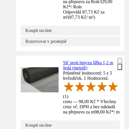
na přepravu za Role
329,00
Kč
*
/
Role
Odpovídá 87,73 Kč za
m²
(
87,73 Kč
/
m²
)
Koupit on-line
Rezervovat v prodejně
Síť proti hmyzu šířka 1,2 m
šedá (metráž)
Průměrné hodnocení: 5 z 5
hvězdiček. 1 Hodnocení.
(
1
)
cenu — 98,00 Kč * Všechny
ceny vč. DPH a bez nákladů
na přepravu za m
98,00 Kč
*
/
m
Koupit on-line