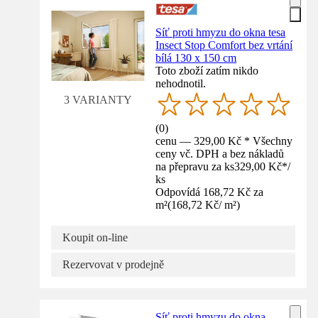
Síť proti hmyzu do okna tesa
Insect Stop Comfort bez vrtání
bílá 130 x 150 cm
Toto zboží zatím nikdo
nehodnotil.
3 VARIANTY
(
0
)
cenu — 329,00 Kč * Všechny
ceny vč. DPH a bez nákladů
na přepravu za ks
329,00 Kč
*
/
ks
Odpovídá 168,72 Kč za
m²
(
168,72 Kč
/
m²
)
Koupit on-line
Rezervovat v prodejně
Síť proti hmyzu do okna