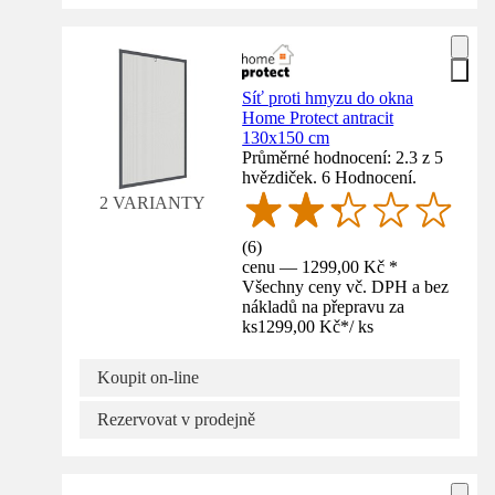
Síť proti hmyzu do okna
Home Protect antracit
130x150 cm
Průměrné hodnocení: 2.3 z 5
hvězdiček. 6 Hodnocení.
2 VARIANTY
(
6
)
cenu — 1299,00 Kč *
Všechny ceny vč. DPH a bez
nákladů na přepravu za
ks
1299,00 Kč
*
/
ks
Koupit on-line
Rezervovat v prodejně