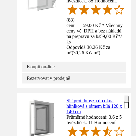
hvězdiček. 88 Hodnocení.
(
88
)
cenu — 59,00 Kč * Všechny
ceny vč. DPH a bez nákladů
na přepravu za ks
59,00 Kč
*
/
ks
Odpovídá 30,26 Kč za
m²
(
30,26 Kč
/
m²
)
Koupit on-line
Rezervovat v prodejně
Síť proti hmyzu do okna
hliníková s rámem bílá 120 x
140 cm
Průměrné hodnocení: 3.6 z 5
hvězdiček. 11 Hodnocení.