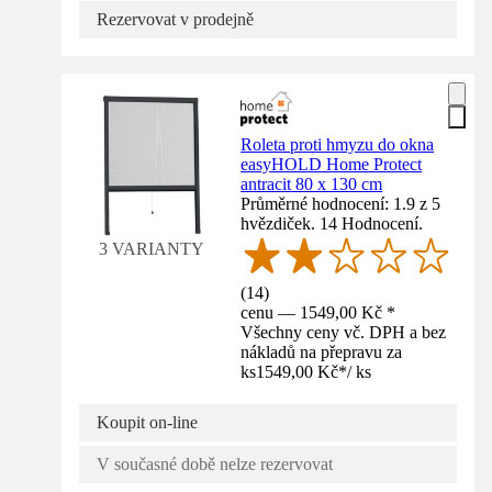
Rezervovat v prodejně
Roleta proti hmyzu do okna
easyHOLD Home Protect
antracit 80 x 130 cm
Průměrné hodnocení: 1.9 z 5
hvězdiček. 14 Hodnocení.
3 VARIANTY
(
14
)
cenu — 1549,00 Kč *
Všechny ceny vč. DPH a bez
nákladů na přepravu za
ks
1549,00 Kč
*
/
ks
Koupit on-line
V současné době nelze rezervovat