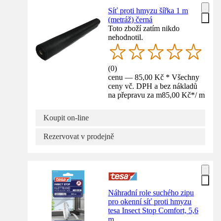
Síť proti hmyzu šířka 1 m
(metráž) černá
Toto zboží zatím nikdo
nehodnotil.
(
0
)
cenu — 85,00 Kč * Všechny
ceny vč. DPH a bez nákladů
na přepravu za m
85,00 Kč
*
/
m
Koupit on-line
Rezervovat v prodejně
Náhradní role suchého zipu
pro okenní síť proti hmyzu
tesa Insect Stop Comfort, 5,6
m