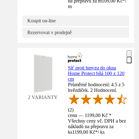
na přepravu za m
109,00 Kč
*
/
m
Koupit on-line
Rezervovat v prodejně
Síť proti hmyzu do okna
Home Protect bílá 100 x 120
cm
Průměrné hodnocení: 4.5 z 5
hvězdiček. 2 Hodnocení.
2 VARIANTY
(
2
)
cenu — 1199,00 Kč *
Všechny ceny vč. DPH a bez
nákladů na přepravu za
ks
1199,00 Kč
*
/
ks