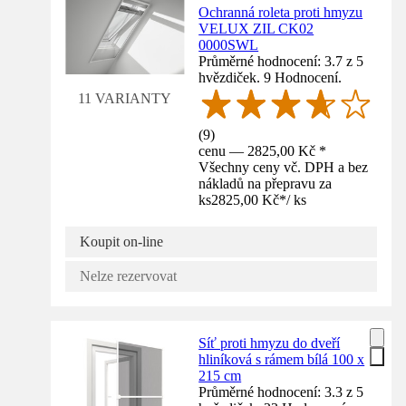
Ochranná roleta proti hmyzu
VELUX ZIL CK02
0000SWL
Průměrné hodnocení: 3.7 z 5
hvězdiček. 9 Hodnocení.
11 VARIANTY
(
9
)
cenu — 2825,00 Kč *
Všechny ceny vč. DPH a bez
nákladů na přepravu za
ks
2825,00 Kč
*
/
ks
Koupit on-line
Nelze rezervovat
Síť proti hmyzu do dveří
hliníková s rámem bílá 100 x
215 cm
Průměrné hodnocení: 3.3 z 5