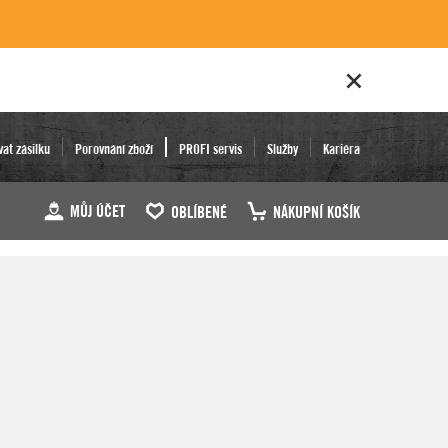
vat zásilku
Porovnání zboží
PROFI servis
Služby
Kariéra
MŮJ ÚČET
OBLÍBENÉ
NÁKUPNÍ KOŠÍK