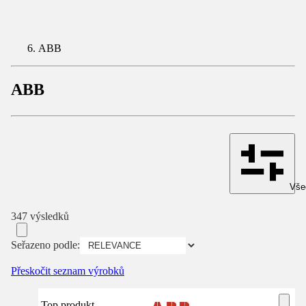
ABB
ABB
Všec
347 výsledků
Seřazeno podle:
Přeskočit seznam výrobků
Top produkt