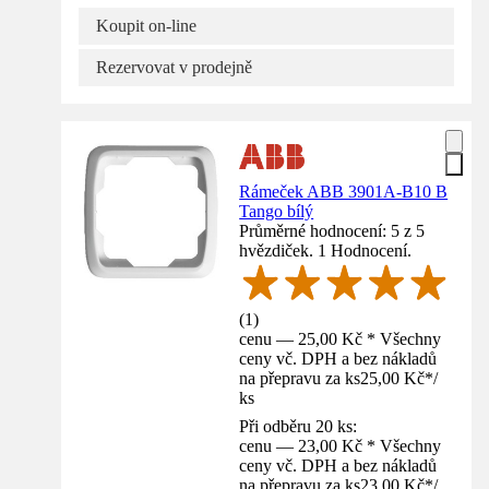
Koupit on-line
Rezervovat v prodejně
Rámeček ABB 3901A-B10 B
Tango bílý
Průměrné hodnocení: 5 z 5
hvězdiček. 1 Hodnocení.
(
1
)
cenu — 25,00 Kč * Všechny
ceny vč. DPH a bez nákladů
na přepravu za ks
25,00 Kč
*
/
ks
Při odběru 20 ks:
cenu — 23,00 Kč * Všechny
ceny vč. DPH a bez nákladů
na přepravu za ks
23,00 Kč
*
/