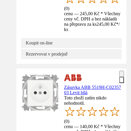
(
0
)
cenu — 245,00 Kč * Všechny
ceny vč. DPH a bez nákladů
na přepravu za ks
245,00 Kč
*
/
ks
Koupit on-line
Rezervovat v prodejně
Zásuvka ABB 5519H-C02357
03 Levit bílá
Toto zboží zatím nikdo
nehodnotil.
(
0
)
cenu — 140,00 Kč * Všechny