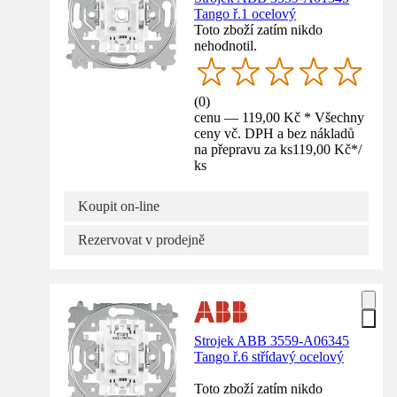
Tango ř.1 ocelový
Toto zboží zatím nikdo
nehodnotil.
(
0
)
cenu — 119,00 Kč * Všechny
ceny vč. DPH a bez nákladů
na přepravu za ks
119,00 Kč
*
/
ks
Koupit on-line
Rezervovat v prodejně
Strojek ABB 3559-A06345
Tango ř.6 střídavý ocelový
Toto zboží zatím nikdo