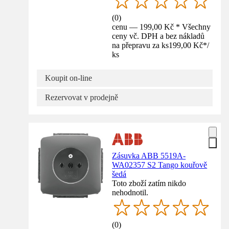
(
0
)
cenu — 199,00 Kč * Všechny
ceny vč. DPH a bez nákladů
na přepravu za ks
199,00 Kč
*
/
ks
Koupit on-line
Rezervovat v prodejně
Zásuvka ABB 5519A-
WA02357 S2 Tango kouřově
šedá
Toto zboží zatím nikdo
nehodnotil.
(
0
)