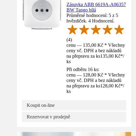
Zásuvka ABB 6619A-A06357
BW Tango bílá
Průměrné hodnocení: 5 z 5
hvězdiček. 4 Hodnocení.
(
4
)
cenu — 135,00 Kč * Všechny
ceny vč. DPH a bez nákladů
na přepravu za ks
135,00 Kč
*
/
ks
Při odběru 16 ks:
cenu — 128,00 Kč * Všechny
ceny vč. DPH a bez nákladů
na přepravu za ks
128,00 Kč
*
/
ks
Koupit on-line
Rezervovat v prodejně