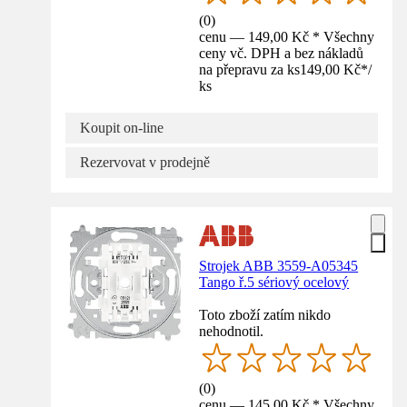
(
0
)
cenu — 149,00 Kč * Všechny
ceny vč. DPH a bez nákladů
na přepravu za ks
149,00 Kč
*
/
ks
Koupit on-line
Rezervovat v prodejně
Strojek ABB 3559-A05345
Tango ř.5 sériový ocelový
Toto zboží zatím nikdo
nehodnotil.
(
0
)
cenu — 145,00 Kč * Všechny