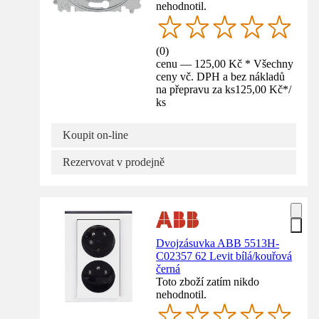
nehodnotil.
(
0
)
cenu — 125,00 Kč * Všechny
ceny vč. DPH a bez nákladů
na přepravu za ks
125,00 Kč
*
/
ks
Koupit on-line
Rezervovat v prodejně
Dvojzásuvka ABB 5513H-
C02357 62 Levit bílá/kouřová
černá
Toto zboží zatím nikdo
nehodnotil.