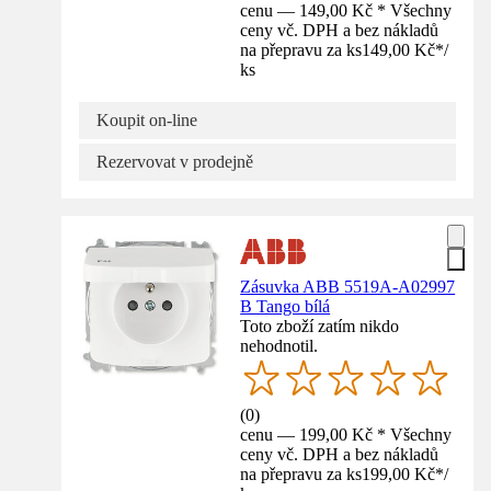
cenu — 149,00 Kč * Všechny
ceny vč. DPH a bez nákladů
na přepravu za ks
149,00 Kč
*
/
ks
Koupit on-line
Rezervovat v prodejně
Zásuvka ABB 5519A-A02997
B Tango bílá
Toto zboží zatím nikdo
nehodnotil.
(
0
)
cenu — 199,00 Kč * Všechny
ceny vč. DPH a bez nákladů
na přepravu za ks
199,00 Kč
*
/