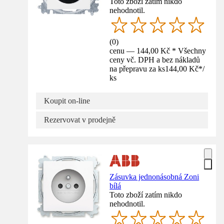
Toto zboží zatím nikdo
nehodnotil.
(
0
)
cenu — 144,00 Kč * Všechny
ceny vč. DPH a bez nákladů
na přepravu za ks
144,00 Kč
*
/
ks
Koupit on-line
Rezervovat v prodejně
Zásuvka jednonásobná Zoni
bílá
Toto zboží zatím nikdo
nehodnotil.