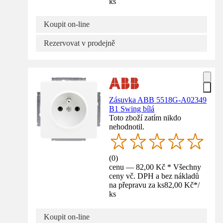
ks
Koupit on-line
Rezervovat v prodejně
Zásuvka ABB 5518G-A02349
B1 Swing bílá
Toto zboží zatím nikdo
nehodnotil.
(
0
)
cenu — 82,00 Kč * Všechny
ceny vč. DPH a bez nákladů
na přepravu za ks
82,00 Kč
*
/
ks
Koupit on-line