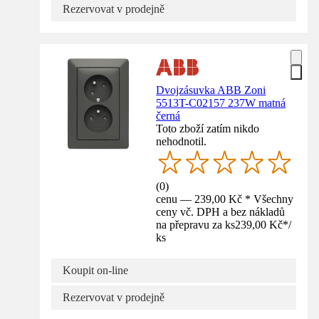
Rezervovat v prodejně
Dvojzásuvka ABB Zoni
5513T-C02157 237W matná
černá
Toto zboží zatím nikdo
nehodnotil.
(
0
)
cenu — 239,00 Kč * Všechny
ceny vč. DPH a bez nákladů
na přepravu za ks
239,00 Kč
*
/
ks
Koupit on-line
Rezervovat v prodejně