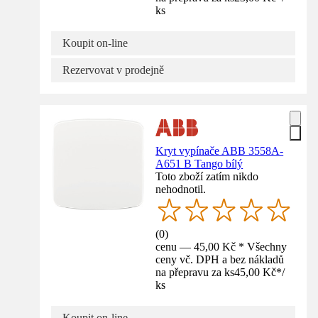
ks
Koupit on-line
Rezervovat v prodejně
Kryt vypínače ABB 3558A-
A651 B Tango bílý
Toto zboží zatím nikdo
nehodnotil.
(
0
)
cenu — 45,00 Kč * Všechny
ceny vč. DPH a bez nákladů
na přepravu za ks
45,00 Kč
*
/
ks
Koupit on-line