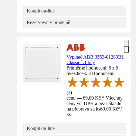
Koupit on-line
Rezervovat v prodejně
Vypínač ABB 3553-01289B1
Classic ř.1 bílý
Průměrné hodnocení: 5 z 5
hvězdiček. 3 Hodnocení.
(
3
)
cenu — 69,00 Kč * Všechny
ceny vč. DPH a bez nákladů
na přepravu za ks
69,00 Kč
*
/
ks
Koupit on-line