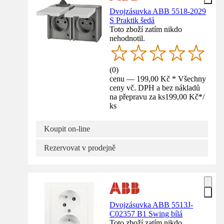
Dvojzásuvka ABB 5518-2029
S Praktik šedá
Toto zboží zatím nikdo
nehodnotil.
(
0
)
cenu — 199,00 Kč * Všechny
ceny vč. DPH a bez nákladů
na přepravu za ks
199,00 Kč
*
/
ks
Koupit on-line
Rezervovat v prodejně
Dvojzásuvka ABB 5513J-
C02357 B1 Swing bílá
Toto zboží zatím nikdo