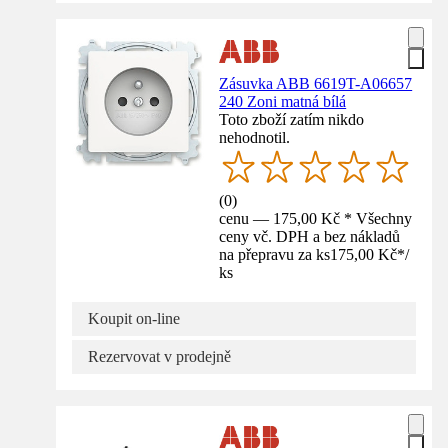
Zásuvka ABB 6619T-A06657
240 Zoni matná bílá
Toto zboží zatím nikdo
nehodnotil.
(
0
)
cenu — 175,00 Kč * Všechny
ceny vč. DPH a bez nákladů
na přepravu za ks
175,00 Kč
*
/
ks
Koupit on-line
Rezervovat v prodejně