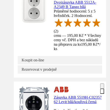
Dvojzásuvka ABB 5512A-
A2349 B Tango bílá
Průměrné hodnocení: 5 z 5
hvězdiček. 2 Hodnocení.
(
2
)
cenu — 195,00 Kč * Všechny
ceny vč. DPH a bez nákladů
na přepravu za ks
195,00 Kč
*
/
ks
Koupit on-line
Rezervovat v prodejně
Zásuvka ABB 5519H-C02357
62 Levit bílá/kouřová černá