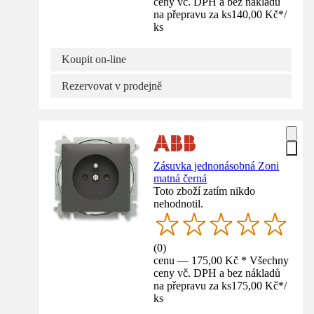
ceny vč. DPH a bez nákladů
na přepravu za ks
140,00 Kč
*
/
ks
Koupit on-line
Rezervovat v prodejně
Zásuvka jednonásobná Zoni
matná černá
Toto zboží zatím nikdo
nehodnotil.
(
0
)
cenu — 175,00 Kč * Všechny
ceny vč. DPH a bez nákladů
na přepravu za ks
175,00 Kč
*
/
ks