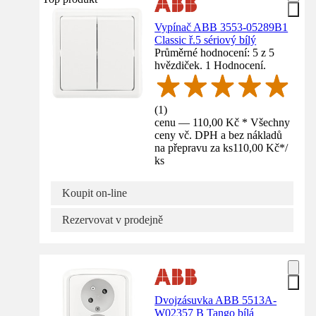
Vypínač ABB 3553-05289B1
Classic ř.5 sériový bílý
Průměrné hodnocení: 5 z 5
hvězdiček. 1 Hodnocení.
(
1
)
cenu — 110,00 Kč * Všechny
ceny vč. DPH a bez nákladů
na přepravu za ks
110,00 Kč
*
/
ks
Koupit on-line
Rezervovat v prodejně
Dvojzásuvka ABB 5513A-
W02357 B Tango bílá