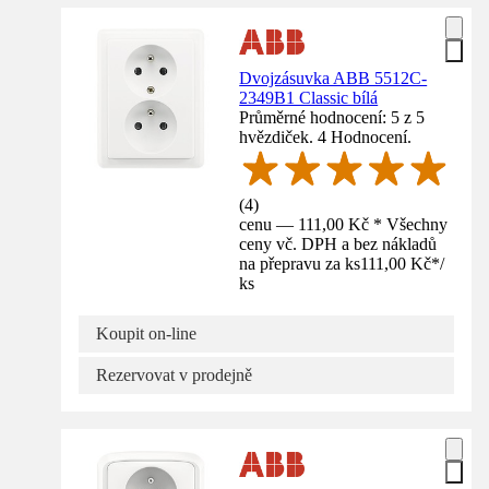
Dvojzásuvka ABB 5512C-
2349B1 Classic bílá
Průměrné hodnocení: 5 z 5
hvězdiček. 4 Hodnocení.
(
4
)
cenu — 111,00 Kč * Všechny
ceny vč. DPH a bez nákladů
na přepravu za ks
111,00 Kč
*
/
ks
Koupit on-line
Rezervovat v prodejně