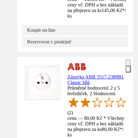
ceny vč. DPH a bez nákladů
na přepravu za ks
145,00 Kč
*
/
ks
Koupit on-line
Rezervovat v prodejně
Zásuvka ABB 5517-2389B1
Classic bílá
Průměrné hodnocení: 2 z 5
hvězdiček. 2 Hodnocení.
(
2
)
cenu — 80,00 Kč * Všechny
ceny vč. DPH a bez nákladů
na přepravu za ks
80,00 Kč
*
/
ks