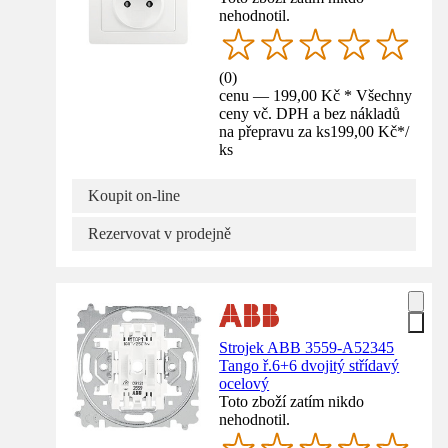
nehodnotil.
(
0
)
cenu — 199,00 Kč * Všechny
ceny vč. DPH a bez nákladů
na přepravu za ks
199,00 Kč
*
/
ks
Koupit on-line
Rezervovat v prodejně
Strojek ABB 3559-A52345
Tango ř.6+6 dvojitý střídavý
ocelový
Toto zboží zatím nikdo
nehodnotil.