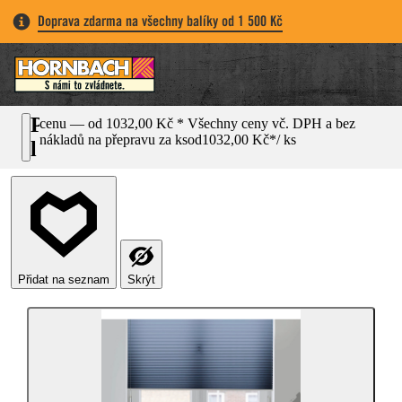
Doprava zdarma na všechny balíky od 1 500 Kč
P
cenu — od 1032,00 Kč * Všechny ceny vč. DPH a bez
nákladů na přepravu za ks
od
1032,00 Kč
*
/
ks
l
i
s
é
n
a
Přidat na seznam
Skrýt
m
í
r
u
(