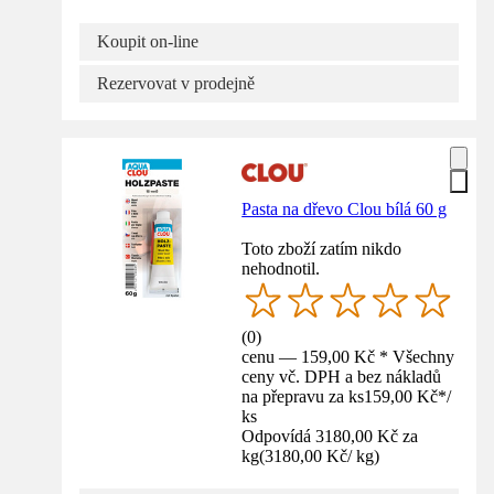
Koupit on-line
Rezervovat v prodejně
Pasta na dřevo Clou bílá 60 g
Toto zboží zatím nikdo
nehodnotil.
(
0
)
cenu — 159,00 Kč * Všechny
ceny vč. DPH a bez nákladů
na přepravu za ks
159,00 Kč
*
/
ks
Odpovídá 3180,00 Kč za
kg
(
3180,00 Kč
/
kg
)