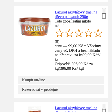
Lazurol akrylátový tmel na
dřevo palisandr 250g
Toto zboží zatím nikdo
nehodnotil.
(
0
)
cenu — 99,00 Kč * Všechny
ceny vč. DPH a bez nákladů
na přepravu za ks
99,00 Kč
*
/
ks
Odpovídá 396,00 Kč za
kg
(
396,00 Kč
/
kg
)
Koupit on-line
Rezervovat v prodejně
Lazurol akrylátový tmel na