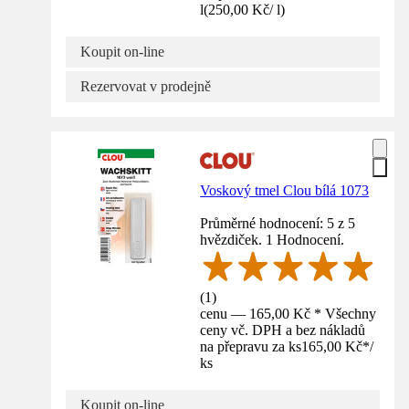
l
(
250,00 Kč
/
l
)
Koupit on-line
Rezervovat v prodejně
Voskový tmel Clou bílá 1073
Průměrné hodnocení: 5 z 5
hvězdiček. 1 Hodnocení.
(
1
)
cenu — 165,00 Kč * Všechny
ceny vč. DPH a bez nákladů
na přepravu za ks
165,00 Kč
*
/
ks
Koupit on-line