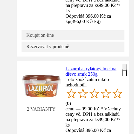
na přepravu za ks
99,00 Kč
*
/
ks
Odpovídá 396,00 Kč za
kg
(
396,00 Kč
/
kg
)
Koupit on-line
Rezervovat v prodejně
Lazurol akrylátový tmel na
dřevo smrk 250g
Toto zboží zatím nikdo
nehodnotil.
(
0
)
cenu — 99,00 Kč * Všechny
2 VARIANTY
ceny vč. DPH a bez nákladů
na přepravu za ks
99,00 Kč
*
/
ks
Odpovídá 396,00 Kč za