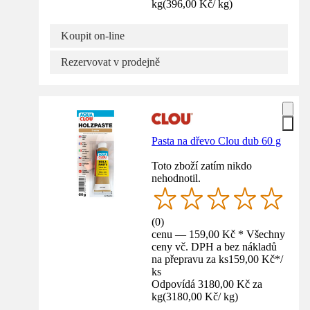
kg
(
396,00 Kč
/
kg
)
Koupit on-line
Rezervovat v prodejně
Pasta na dřevo Clou dub 60 g
Toto zboží zatím nikdo
nehodnotil.
(
0
)
cenu — 159,00 Kč * Všechny
ceny vč. DPH a bez nákladů
na přepravu za ks
159,00 Kč
*
/
ks
Odpovídá 3180,00 Kč za
kg
(
3180,00 Kč
/
kg
)