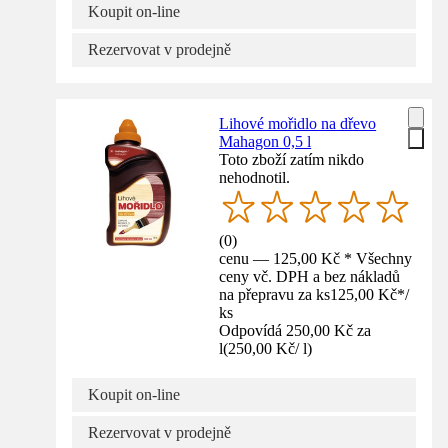
Koupit on-line
Rezervovat v prodejně
Lihové mořidlo na dřevo
Mahagon 0,5 l
Toto zboží zatím nikdo
nehodnotil.
(
0
)
cenu — 125,00 Kč * Všechny
ceny vč. DPH a bez nákladů
na přepravu za ks
125,00 Kč
*
/
ks
Odpovídá 250,00 Kč za
l
(
250,00 Kč
/
l
)
Koupit on-line
Rezervovat v prodejně