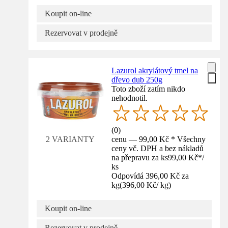
Koupit on-line
Rezervovat v prodejně
Lazurol akrylátový tmel na
dřevo dub 250g
Toto zboží zatím nikdo
nehodnotil.
(
0
)
cenu — 99,00 Kč * Všechny
2 VARIANTY
ceny vč. DPH a bez nákladů
na přepravu za ks
99,00 Kč
*
/
ks
Odpovídá 396,00 Kč za
kg
(
396,00 Kč
/
kg
)
Koupit on-line
Rezervovat v prodejně