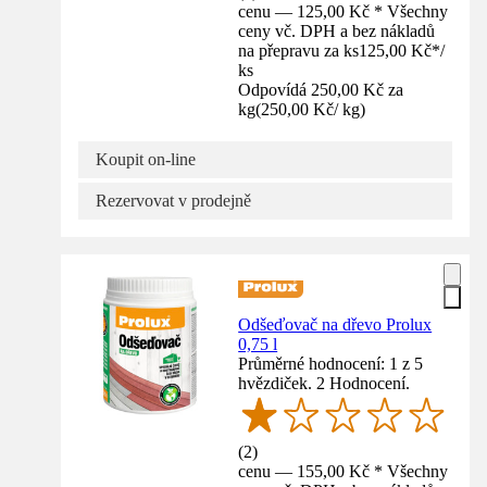
cenu — 125,00 Kč * Všechny
ceny vč. DPH a bez nákladů
na přepravu za ks
125,00 Kč
*
/
ks
Odpovídá 250,00 Kč za
kg
(
250,00 Kč
/
kg
)
Koupit on-line
Rezervovat v prodejně
Odšeďovač na dřevo Prolux
0,75 l
Průměrné hodnocení: 1 z 5
hvězdiček. 2 Hodnocení.
(
2
)
cenu — 155,00 Kč * Všechny