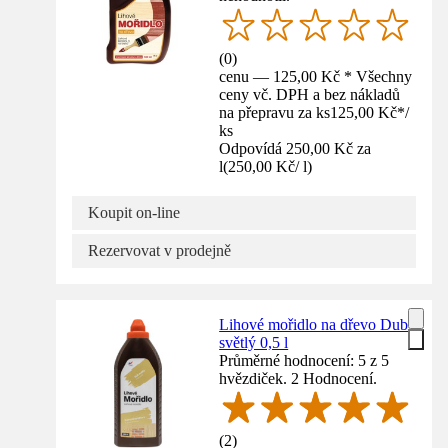
(
0
)
cenu — 125,00 Kč * Všechny
ceny vč. DPH a bez nákladů
na přepravu za ks
125,00 Kč
*
/
ks
Odpovídá 250,00 Kč za
l
(
250,00 Kč
/
l
)
Koupit on-line
Rezervovat v prodejně
Lihové mořidlo na dřevo Dub
světlý 0,5 l
Průměrné hodnocení: 5 z 5
hvězdiček. 2 Hodnocení.
(
2
)