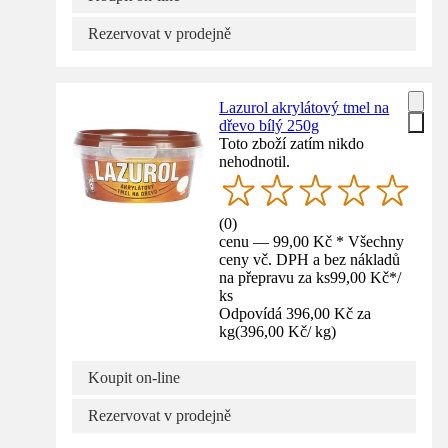
Rezervovat v prodejně
Lazurol akrylátový tmel na
dřevo bílý 250g
Toto zboží zatím nikdo
nehodnotil.
(
0
)
cenu — 99,00 Kč * Všechny
ceny vč. DPH a bez nákladů
na přepravu za ks
99,00 Kč
*
/
ks
Odpovídá 396,00 Kč za
kg
(
396,00 Kč
/
kg
)
Koupit on-line
Rezervovat v prodejně