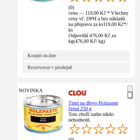
(
0
)
cenu — 119,00 Kč * Všechny
ceny vč. DPH a bez nákladů
na přepravu za ks
119,00 Kč
*
/
ks
Odpovídá 476,00 Kč za
kg
(
476,00 Kč
/
kg
)
Koupit on-line
Rezervovat v prodejně
NOVINKA
Tmel na dřevo Holzpaste
černá 250 g
Toto zboží zatím nikdo
nehodnotil.
(
0
)