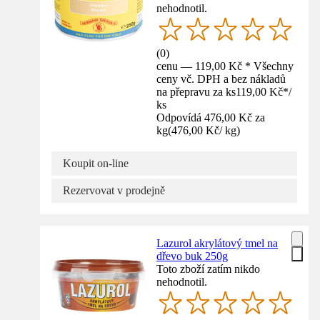
nehodnotil.
(
0
)
cenu — 119,00 Kč * Všechny
ceny vč. DPH a bez nákladů
na přepravu za ks
119,00 Kč
*
/
ks
Odpovídá 476,00 Kč za
kg
(
476,00 Kč
/
kg
)
Koupit on-line
Rezervovat v prodejně
Lazurol akrylátový tmel na
dřevo buk 250g
Toto zboží zatím nikdo
nehodnotil.