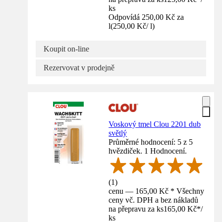
ks
Odpovídá 250,00 Kč za
l
(
250,00 Kč
/
l
)
Koupit on-line
Rezervovat v prodejně
Voskový tmel Clou 2201 dub
světlý
Průměrné hodnocení: 5 z 5
hvězdiček. 1 Hodnocení.
(
1
)
cenu — 165,00 Kč * Všechny
ceny vč. DPH a bez nákladů
na přepravu za ks
165,00 Kč
*
/
ks