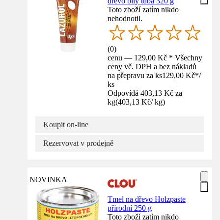
dřevo bílý tuba 320 g
Toto zboží zatím nikdo
nehodnotil.
(
0
)
cenu — 129,00 Kč * Všechny
ceny vč. DPH a bez nákladů
na přepravu za ks
129,00 Kč
*
/
ks
Odpovídá 403,13 Kč za
kg
(
403,13 Kč
/
kg
)
Koupit on-line
Rezervovat v prodejně
NOVINKA
Tmel na dřevo Holzpaste
přírodní 250 g
Toto zboží zatím nikdo