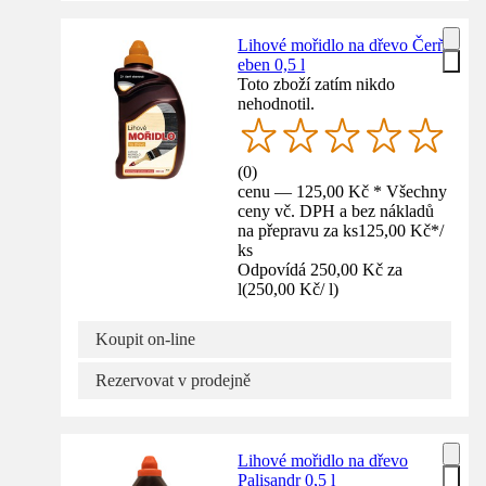
Lihové mořidlo na dřevo Čerň
eben 0,5 l
Toto zboží zatím nikdo
nehodnotil.
(
0
)
cenu — 125,00 Kč * Všechny
ceny vč. DPH a bez nákladů
na přepravu za ks
125,00 Kč
*
/
ks
Odpovídá 250,00 Kč za
l
(
250,00 Kč
/
l
)
Koupit on-line
Rezervovat v prodejně
Lihové mořidlo na dřevo
Palisandr 0,5 l