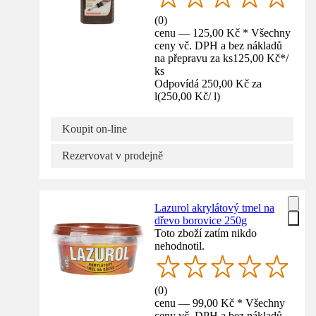
(
0
)
cenu — 125,00 Kč * Všechny
ceny vč. DPH a bez nákladů
na přepravu za ks
125,00 Kč
*
/
ks
Odpovídá 250,00 Kč za
l
(
250,00 Kč
/
l
)
Koupit on-line
Rezervovat v prodejně
Lazurol akrylátový tmel na
dřevo borovice 250g
Toto zboží zatím nikdo
nehodnotil.
(
0
)
cenu — 99,00 Kč * Všechny
ceny vč. DPH a bez nákladů