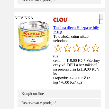
NOVINKA
Tmel na dřevo Holzpaste bílý
250 g
Toto zboží zatím nikdo
nehodnotil.
(
0
)
cenu — 119,00 Kč * Všechny
ceny vč. DPH a bez nákladů
na přepravu za ks
119,00 Kč
*
/
ks
Odpovídá 476,00 Kč za
kg
(
476,00 Kč
/
kg
)
Koupit on-line
Rezervovat v prodejně