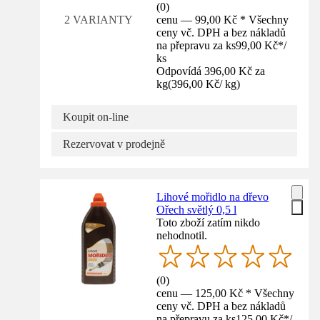
(
0
)
cenu — 99,00 Kč * Všechny
2 VARIANTY
ceny vč. DPH a bez nákladů
na přepravu za ks
99,00 Kč
*
/
ks
Odpovídá 396,00 Kč za
kg
(
396,00 Kč
/
kg
)
Koupit on-line
Rezervovat v prodejně
Lihové mořidlo na dřevo
Ořech světlý 0,5 l
Toto zboží zatím nikdo
nehodnotil.
(
0
)
cenu — 125,00 Kč * Všechny
ceny vč. DPH a bez nákladů
na přepravu za ks
125,00 Kč
*
/