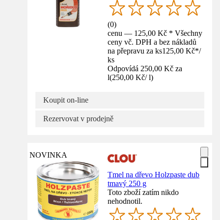
(
0
)
cenu — 125,00 Kč * Všechny
ceny vč. DPH a bez nákladů
na přepravu za ks
125,00 Kč
*
/
ks
Odpovídá 250,00 Kč za
l
(
250,00 Kč
/
l
)
Koupit on-line
Rezervovat v prodejně
NOVINKA
Tmel na dřevo Holzpaste dub
tmavý 250 g
Toto zboží zatím nikdo
nehodnotil.