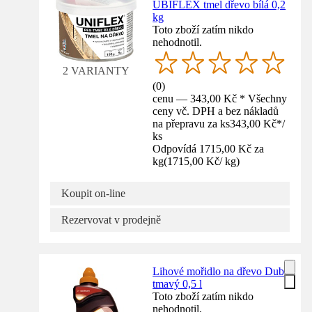
UBIFLEX tmel dřevo bílá 0,2
kg
Toto zboží zatím nikdo
nehodnotil.
2 VARIANTY
(
0
)
cenu — 343,00 Kč * Všechny
ceny vč. DPH a bez nákladů
na přepravu za ks
343,00 Kč
*
/
ks
Odpovídá 1715,00 Kč za
kg
(
1715,00 Kč
/
kg
)
Koupit on-line
Rezervovat v prodejně
Lihové mořidlo na dřevo Dub
tmavý 0,5 l
Toto zboží zatím nikdo
nehodnotil.