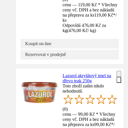
cenu — 119,00 Kč * Všechny
ceny vč. DPH a bez nákladů
na přepravu za ks
119,00 Kč
*
/
ks
Odpovídá 476,00 Kč za
kg
(
476,00 Kč
/
kg
)
Koupit on-line
Rezervovat v prodejně
Lazurol akrylátový tmel na
dřevo teak 250g
Toto zboží zatím nikdo
nehodnotil.
(
0
)
cenu — 99,00 Kč * Všechny
ceny vč. DPH a bez nákladů
na přepravu za ks
99,00 Kč
*
/