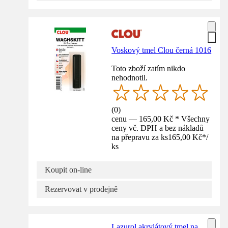
Voskový tmel Clou černá 1016
Toto zboží zatím nikdo
nehodnotil.
(
0
)
cenu — 165,00 Kč * Všechny
ceny vč. DPH a bez nákladů
na přepravu za ks
165,00 Kč
*
/
ks
Koupit on-line
Rezervovat v prodejně
Lazurol akrylátový tmel na