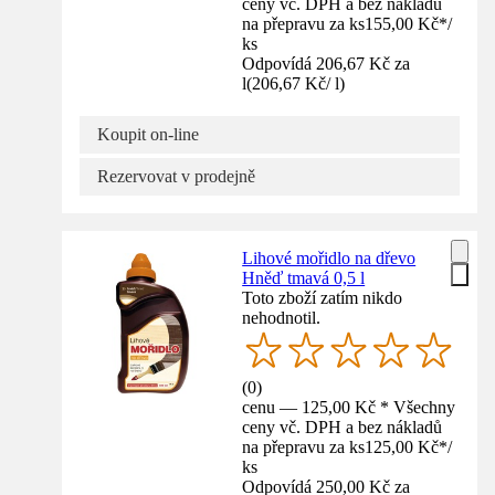
ceny vč. DPH a bez nákladů
na přepravu za ks
155,00 Kč
*
/
ks
Odpovídá 206,67 Kč za
l
(
206,67 Kč
/
l
)
Koupit on-line
Rezervovat v prodejně
Lihové mořidlo na dřevo
Hněď tmavá 0,5 l
Toto zboží zatím nikdo
nehodnotil.
(
0
)
cenu — 125,00 Kč * Všechny
ceny vč. DPH a bez nákladů
na přepravu za ks
125,00 Kč
*
/
ks
Odpovídá 250,00 Kč za