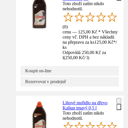
Toto zboží zatím nikdo
nehodnotil.
(
0
)
cenu — 125,00 Kč * Všechny
ceny vč. DPH a bez nákladů
na přepravu za ks
125,00 Kč
*
/
ks
Odpovídá 250,00 Kč za
l
(
250,00 Kč
/
l
)
Koupit on-line
Rezervovat v prodejně
Lihové mořidlo na dřevo
Kaštan tmavý 0,5 l
Toto zboží zatím nikdo
nehodnotil.