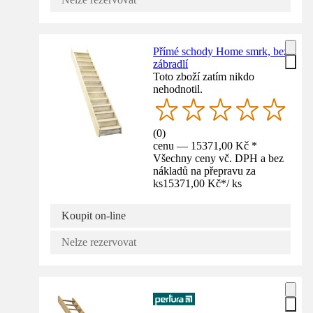
Přímé schody Home smrk, bez
zábradlí
Toto zboží zatím nikdo
nehodnotil.
(
0
)
cenu — 15371,00 Kč *
Všechny ceny vč. DPH a bez
nákladů na přepravu za
ks
15371,00 Kč
*
/
ks
Koupit on-line
Nelze rezervovat