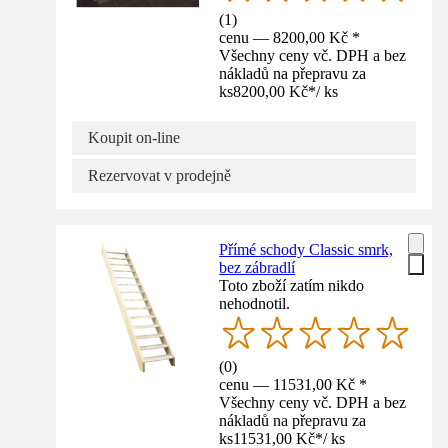
(
1
)
cenu — 8200,00 Kč *
Všechny ceny vč. DPH a bez
nákladů na přepravu za
ks
8200,00 Kč
*
/
ks
Koupit on-line
Rezervovat v prodejně
Přímé schody Classic smrk,
bez zábradlí
Toto zboží zatím nikdo
nehodnotil.
(
0
)
cenu — 11531,00 Kč *
Všechny ceny vč. DPH a bez
nákladů na přepravu za
ks
11531,00 Kč
*
/
ks