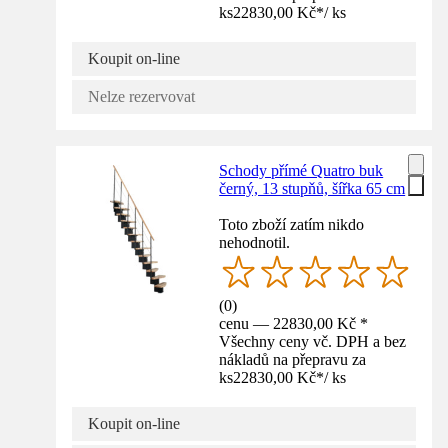
ks
22830,00 Kč
*
/
ks
Koupit on-line
Nelze rezervovat
Schody přímé Quatro buk
černý, 13 stupňů, šířka 65 cm
Toto zboží zatím nikdo
nehodnotil.
(
0
)
cenu — 22830,00 Kč *
Všechny ceny vč. DPH a bez
nákladů na přepravu za
ks
22830,00 Kč
*
/
ks
Koupit on-line