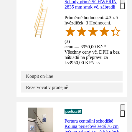
Schody přímé SCHWERIN
2835 mm smrk vč. zábradlí
Průměrné hodnocení: 4.3 z 5
hvězdiček. 3 Hodnocení.
(
3
)
cenu — 3950,00 Kč *
Všechny ceny vč. DPH a bez
nákladů na přepravu za
ks
3950,00 Kč
*
/
ks
Koupit on-line
Rezervovat v prodejně
Pertura centrální schodiště
Kolina perleťově šedá 76 cm
tyčové zábradlí vlašský ořech