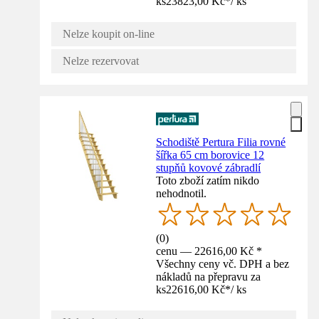
ks
23823,00 Kč
*
/
ks
Nelze koupit on-line
Nelze rezervovat
Schodiště Pertura Filia rovné
šířka 65 cm borovice 12
stupňů kovové zábradlí
Toto zboží zatím nikdo
nehodnotil.
(
0
)
cenu — 22616,00 Kč *
Všechny ceny vč. DPH a bez
nákladů na přepravu za
ks
22616,00 Kč
*
/
ks