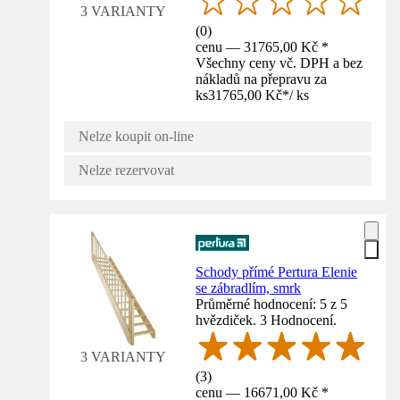
3 VARIANTY
(
0
)
cenu — 31765,00 Kč *
Všechny ceny vč. DPH a bez
nákladů na přepravu za
ks
31765,00 Kč
*
/
ks
Nelze koupit on-line
Nelze rezervovat
Schody přímé Pertura Elenie
se zábradlím, smrk
Průměrné hodnocení: 5 z 5
hvězdiček. 3 Hodnocení.
3 VARIANTY
(
3
)
cenu — 16671,00 Kč *