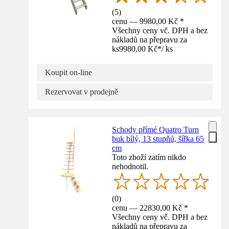
(
5
)
cenu — 9980,00 Kč *
Všechny ceny vč. DPH a bez
nákladů na přepravu za
ks
9980,00 Kč
*
/
ks
Koupit on-line
Rezervovat v prodejně
Schody přímé Quatro Turn
buk bílý, 13 stupňů, šířka 65
cm
Toto zboží zatím nikdo
nehodnotil.
(
0
)
cenu — 22830,00 Kč *
Všechny ceny vč. DPH a bez
nákladů na přepravu za