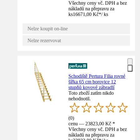
Všechny ceny vč. DPH a bez
nákladů na přepravu za
ks
16671,00 Kč
*
/
ks
Nelze koupit on-line
Nelze rezervovat
Schodiště Pertura Filia rovné
šířka 65 cm borovice 12
stupňů kovové zábradlí
Toto zboží zatím nikdo
nehodnotil.
(
0
)
cenu — 23823,00 Kč *
Všechny ceny vč. DPH a bez
nákladů na přepravu za