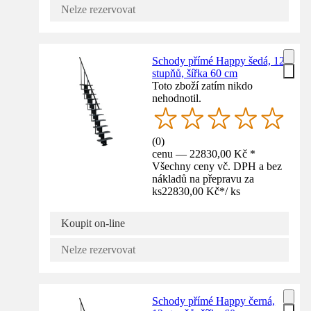
Nelze rezervovat
Schody přímé Happy šedá, 12
stupňů, šířka 60 cm
Toto zboží zatím nikdo
nehodnotil.
(
0
)
cenu — 22830,00 Kč *
Všechny ceny vč. DPH a bez
nákladů na přepravu za
ks
22830,00 Kč
*
/
ks
Koupit on-line
Nelze rezervovat
Schody přímé Happy černá,