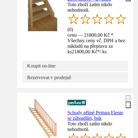
Toto zboží zatím nikdo
nehodnotil.
(
0
)
cenu — 21800,00 Kč *
Všechny ceny vč. DPH a bez
nákladů na přepravu za
ks
21800,00 Kč
*
/
ks
Koupit on-line
Rezervovat v prodejně
Schody přímé Pertura Elenie
se zábradlím, buk
Toto zboží zatím nikdo
nehodnotil.