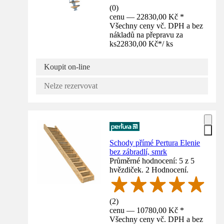
(
0
)
cenu — 22830,00 Kč *
Všechny ceny vč. DPH a bez
nákladů na přepravu za
ks
22830,00 Kč
*
/
ks
Koupit on-line
Nelze rezervovat
Schody přímé Pertura Elenie
bez zábradlí, smrk
Průměrné hodnocení: 5 z 5
hvězdiček. 2 Hodnocení.
(
2
)
cenu — 10780,00 Kč *
Všechny ceny vč. DPH a bez