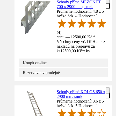
Schody přímé MEZONET
700 x 2900 mm, smrk
Průměrné hodnocení: 4.8 z 5
hvězdiček. 4 Hodnocení.
(
4
)
cenu — 12500,00 Kč *
Všechny ceny vč. DPH a bez
nákladů na přepravu za
ks
12500,00 Kč
*
/
ks
Koupit on-line
Rezervovat v prodejně
Schody přímé KOLOS 650 x
2900 mm, smrk
Průměrné hodnocení: 3.6 z 5
hvězdiček. 5 Hodnocení.