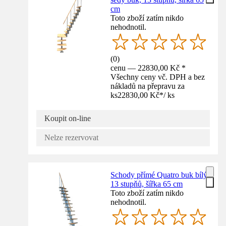
cm
Toto zboží zatím nikdo
nehodnotil.
(
0
)
cenu — 22830,00 Kč *
Všechny ceny vč. DPH a bez
nákladů na přepravu za
ks
22830,00 Kč
*
/
ks
Koupit on-line
Nelze rezervovat
Schody přímé Quatro buk bílý,
13 stupňů, šířka 65 cm
Toto zboží zatím nikdo
nehodnotil.