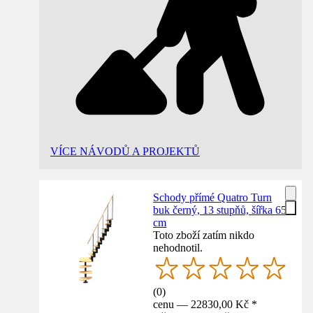
VÍCE NÁVODŮ A PROJEKTŮ
Schody přímé Quatro Turn
buk černý, 13 stupňů, šířka 65
cm
Toto zboží zatím nikdo
nehodnotil.
(
0
)
cenu — 22830,00 Kč *