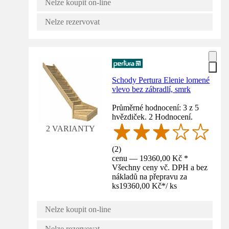
Nelze koupit on-line
Nelze rezervovat
Schody Pertura Elenie lomené
vlevo bez zábradlí, smrk
Průměrné hodnocení: 3 z 5
hvězdiček. 2 Hodnocení.
2 VARIANTY
(
2
)
cenu — 19360,00 Kč *
Všechny ceny vč. DPH a bez
nákladů na přepravu za
ks
19360,00 Kč
*
/
ks
Nelze koupit on-line
Nelze rezervovat