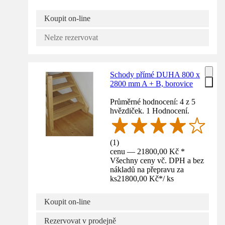
Koupit on-line
Nelze rezervovat
Schody přímé DUHA 800 x
2800 mm A + B, borovice
Průměrné hodnocení: 4 z 5
hvězdiček. 1 Hodnocení.
(
1
)
cenu — 21800,00 Kč *
Všechny ceny vč. DPH a bez
nákladů na přepravu za
ks
21800,00 Kč
*
/
ks
Koupit on-line
Rezervovat v prodejně