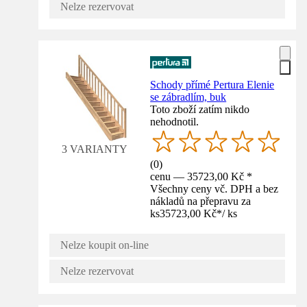
Nelze rezervovat
Schody přímé Pertura Elenie
se zábradlím, buk
Toto zboží zatím nikdo
nehodnotil.
3 VARIANTY
(
0
)
cenu — 35723,00 Kč *
Všechny ceny vč. DPH a bez
nákladů na přepravu za
ks
35723,00 Kč
*
/
ks
Nelze koupit on-line
Nelze rezervovat