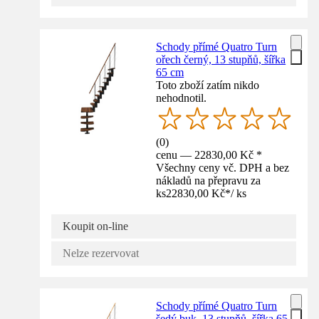
Schody přímé Quatro Turn
ořech černý, 13 stupňů, šířka
65 cm
Toto zboží zatím nikdo
nehodnotil.
(
0
)
cenu — 22830,00 Kč *
Všechny ceny vč. DPH a bez
nákladů na přepravu za
ks
22830,00 Kč
*
/
ks
Koupit on-line
Nelze rezervovat
Schody přímé Quatro Turn
šedý buk, 13 stupňů, šířka 65