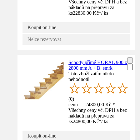
Všechny ceny vč. DPH a bez
nákladů na přepravu za
ks
22830,00 Kč
*
/
ks
Koupit on-line
Nelze rezervovat
Schody přímé HORAL 900 x
2800 mm A + B, smrk
Toto zboží zatím nikdo
nehodnotil.
(
0
)
cenu — 24800,00 Kč *
Všechny ceny vč. DPH a bez
nákladů na přepravu za
ks
24800,00 Kč
*
/
ks
Koupit on-line