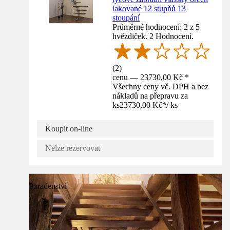
lakované 12 stupňů 13
stoupání
Průměrné hodnocení: 2 z 5
hvězdiček. 2 Hodnocení.
(
2
)
cenu — 23730,00 Kč *
Všechny ceny vč. DPH a bez
nákladů na přepravu za
ks
23730,00 Kč
*
/
ks
Koupit on-line
Nelze rezervovat
Poradenství