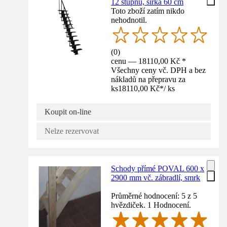
12 stupňů, šířka 60 cm
Toto zboží zatím nikdo
nehodnotil.
(
0
)
cenu — 18110,00 Kč *
Všechny ceny vč. DPH a bez
nákladů na přepravu za
ks
18110,00 Kč
*
/
ks
Koupit on-line
Nelze rezervovat
Schody přímé POVAL 600 x
2900 mm vč. zábradlí, smrk
Průměrné hodnocení: 5 z 5
hvězdiček. 1 Hodnocení.