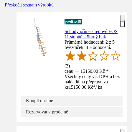
Přeskočit seznam výrobků
Schody přímé středové EOS
11 stupňů stříbrný buk
Průměrné hodnocení: 2 z 5
hvězdiček. 3 Hodnocení.
(
3
)
cenu — 15150,00 Kč *
Všechny ceny vč. DPH a bez
nákladů na přepravu za
ks
15150,00 Kč
*
/
ks
Koupit on-line
Rezervovat v prodejně