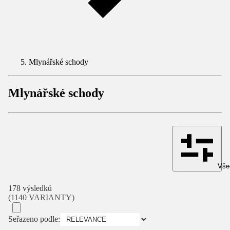
Mlynářské schody
Mlynářské schody
Všec
178 výsledků
(1140 VARIANTY)
Seřazeno podle: