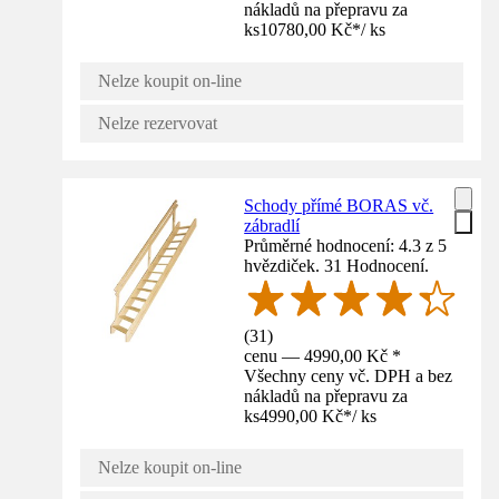
nákladů na přepravu za
ks
10780,00 Kč
*
/
ks
Nelze koupit on-line
Nelze rezervovat
Schody přímé BORAS vč.
zábradlí
Průměrné hodnocení: 4.3 z 5
hvězdiček. 31 Hodnocení.
(
31
)
cenu — 4990,00 Kč *
Všechny ceny vč. DPH a bez
nákladů na přepravu za
ks
4990,00 Kč
*
/
ks
Nelze koupit on-line