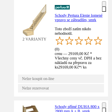
Schody Pertura Elenie lomené
vpravo se zábradlím, smrk
Toto zboží zatím nikdo
nehodnotil.
2 VARIANTY
(
0
)
cenu — 29169,00 Kč *
Všechny ceny vč. DPH a bez
nákladů na přepravu za
ks
29169,00 Kč
*
/
ks
Nelze koupit on-line
Nelze rezervovat
Schody přímé DUHA 800 x
2800 mm A + B, smrk