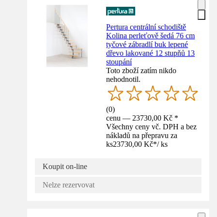
Pertura centrální schodiště
Kolina perleťově šedá 76 cm
tyčové zábradlí buk lepené
dřevo lakované 12 stupňů 13
stoupání
Toto zboží zatím nikdo
nehodnotil.
(
0
)
cenu — 23730,00 Kč *
Všechny ceny vč. DPH a bez
nákladů na přepravu za
ks
23730,00 Kč
*
/
ks
Koupit on-line
Nelze rezervovat