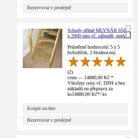
Rezervovat v prodejně
Schody přímé MLYNÁR 650
x 2900 mm vč. zábradlí, smrk
Průměrné hodnocení: 5 z 5
hvězdiček. 2 Hodnocení.
(
2
)
cenu — 14880,00 Kč *
Všechny ceny vč. DPH a bez
nákladů na přepravu za
ks
14880,00 Kč
*
/
ks
Koupit on-line
Rezervovat v prodejně