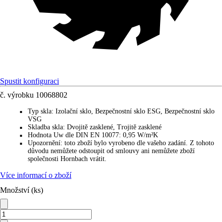
Spustit konfiguraci
č. výrobku
10068802
Typ skla
:
Izolační sklo, Bezpečnostní sklo ESG, Bezpečnostní sklo
■
VSG
Skladba skla
:
Dvojitě zasklené, Trojitě zasklené
■
Hodnota Uw dle DIN EN 10077
:
0,95 W/m²K
■
Upozornění
:
toto zboží bylo vyrobeno dle vašeho zadání. Z tohoto
■
důvodu nemůžete odstoupit od smlouvy ani nemůžete zboží
společnosti Hornbach vrátit.
Více informací o zboží
Množství (ks)