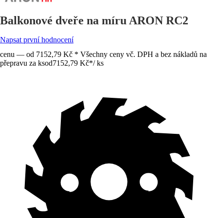
Balkonové dveře na míru ARON RC2
Napsat první hodnocení
cenu — od 7152,79 Kč * Všechny ceny vč. DPH a bez nákladů na
přepravu za ks
od
7152,79 Kč
*
/
ks