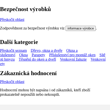
Bezpečnost výrobků
Přeskočit oblast
Zodpovědnost za bezpečnost výrobku viz
.
informace výrobce
Další kategorie
Přeskočit seznam
Dřevo, okna a dveře
Okna a
íslušenství
Okna
Parapety
Příslušenství pro montáž oken
Sítě
oti hmyzu
Těsnění do oken a dveří
Venkovní žaluzie
Venkovní
lety
Zákaznická hodnocení
Přeskočit oblast
Hodnocení mohou být napsána i od zákazníků, kteří zboží
prokazatelně nepoužili nebo nekoupili.