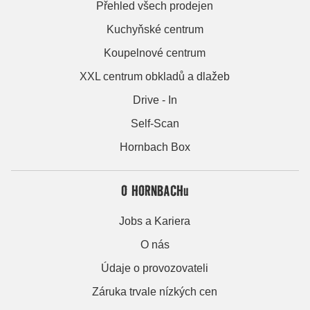
Přehled všech prodejen
Kuchyňské centrum
Koupelnové centrum
XXL centrum obkladů a dlažeb
Drive - In
Self-Scan
Hornbach Box
O HORNBACHu
Jobs a Kariera
O nás
Údaje o provozovateli
Záruka trvale nízkých cen