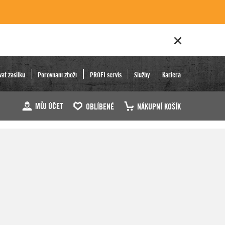
vat zásilku
Porovnání zboží
PROFI servis
Služby
Kariéra
MŮJ ÚČET
OBLÍBENÉ
NÁKUPNÍ KOŠÍK