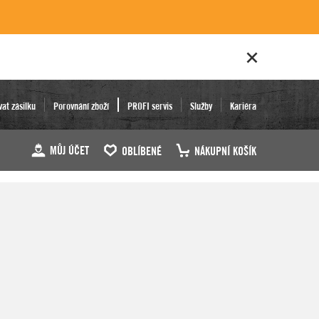
vat zásilku
Porovnání zboží
PROFI servis
Služby
Kariéra
MŮJ ÚČET
OBLÍBENÉ
NÁKUPNÍ KOŠÍK