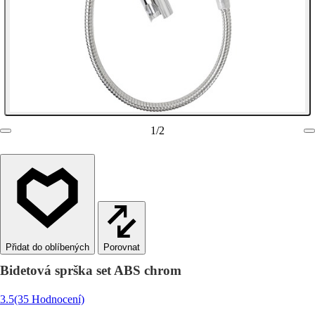
1
/
2
Porovnat
Bidetová sprška set ABS chrom
3.5
(35 Hodnocení)