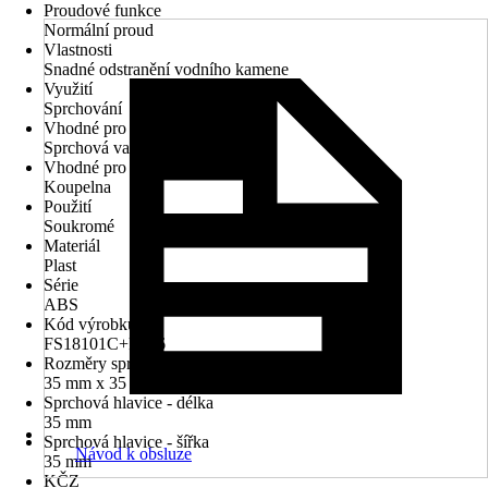
Proudové funkce
Normální proud
Vlastnosti
Snadné odstranění vodního kamene
Využití
Sprchování
Vhodné pro
Sprchová vanička
Vhodné pro prostory
Koupelna
Použití
Soukromé
Materiál
Plast
Série
ABS
Kód výrobku
FS18101C+FS76
Rozměry sprchové hlavice (D x Š)
35 mm x 35 mm
Sprchová hlavice - délka
35 mm
Sprchová hlavice - šířka
Návod k obsluze
35 mm
KČZ