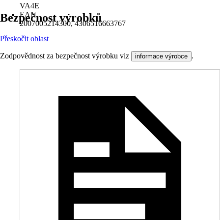
VA4E
EAN
Bezpečnost výrobků
2007005214300, 4306516663767
Přeskočit oblast
Zodpovědnost za bezpečnost výrobku viz
.
informace výrobce