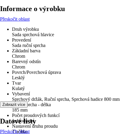
Informace o výrobku
Přeskočit oblast
Druh výrobku
Sada sprchová hlavice
Provedení
Sada ruční sprcha
Základní barva
Chrom
Barevný odstín
Chrom
Povrch/Povrchová úprava
Lesklý
Tvar
Kulatý
Vybavení
Sprchový držák, Ruční sprcha, Sprchová hadice 800 mm
Ruční sprcha - délka
Zobrazit více
185 mm
Počet proudových funkcí
Datové listy
Jednoduché
Nastavení druhu proudu
Přeskočit oblast
Tlačítko