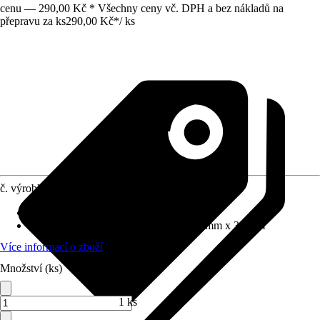
cenu — 290,00 Kč * Všechny ceny vč. DPH a bez nákladů na
přepravu za ks
290,00 Kč
*
/
ks
č. výrobku
5706482
Proudové funkce
:
Normální proud
Rozměry sprchové hlavice (D x Š)
:
35 mm x 35 mm
Více informací o zboží
Množství (ks)
1 ks