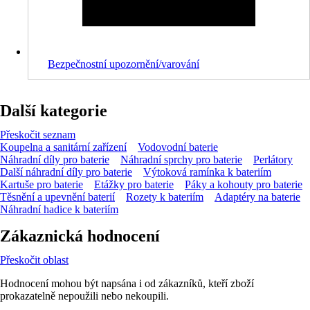
Bezpečnostní upozornění/varování
Další kategorie
Přeskočit seznam
Koupelna a sanitární zařízení
Vodovodní baterie
Náhradní díly pro baterie
Náhradní sprchy pro baterie
Perlátory
Další náhradní díly pro baterie
Výtoková ramínka k bateriím
Kartuše pro baterie
Etážky pro baterie
Páky a kohouty pro baterie
Těsnění a upevnění baterií
Rozety k bateriím
Adaptéry na baterie
Náhradní hadice k bateriím
Zákaznická hodnocení
Přeskočit oblast
Hodnocení mohou být napsána i od zákazníků, kteří zboží
prokazatelně nepoužili nebo nekoupili.