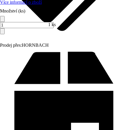
Více informací o zboží
Množství (ks)
1 ks
Prodej přes:
HORNBACH