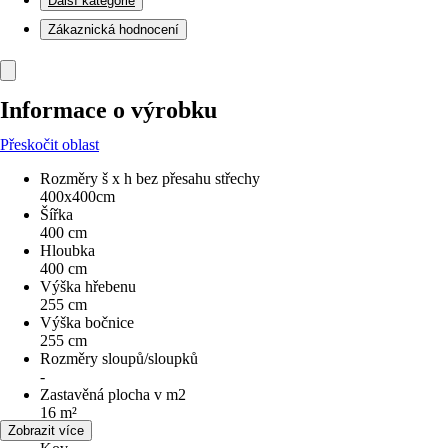
Další kategorie
Zákaznická hodnocení
Informace o výrobku
Přeskočit oblast
Rozměry š x h bez přesahu střechy
400x400cm
Šířka
400 cm
Hloubka
400 cm
Výška hřebenu
255 cm
Výška bočnice
255 cm
Rozměry sloupů/sloupků
-
Zastavěná plocha v m2
16 m²
Materiál
Zobrazit více