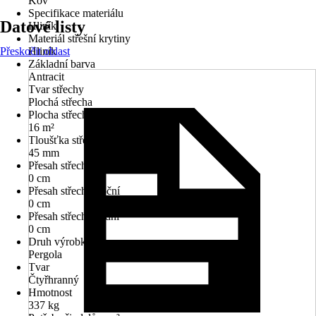
Kov
Specifikace materiálu
Datové listy
Hliník
Materiál střešní krytiny
Přeskočit oblast
Hliník
Základní barva
Antracit
Tvar střechy
Plochá střecha
Plocha střechy
16 m²
Tloušťka střechy
45 mm
Přesah střechy přední
0 cm
Přesah střechy boční
0 cm
Přesah střechy zadní
0 cm
Druh výrobku
Pergola
Tvar
Čtyřhranný
Hmotnost
337 kg