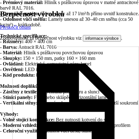
- Prémiový materiál:
Hliník s práškovou úpravou v matné antracitové
barvě RAL 7016.
Bezpečnost výrobků
- Drenážní systém:
Odvod vody až 17 l/m²/h přímo uvnitř konstrukce.
- Odolnost vůči sněhu:
Lamely unesou až 30–40 cm sněhu (cca 50
kg/m²) – krátkodobě.
Přeskočit oblast
Technické specifikace:
Zodpovědnost za bezpečnost výrobku viz
.
informace výrobce
- Rozměry:
400 × 400 cm
- Barva:
Antracit RAL 7016
- Materiál:
Hliník s práškovou povrchovou úpravou
- Sloupky:
150 × 150 mm, patky 160 × 160 mm
- Ovládání:
Elektrické, samostatné zóny lamel
- Osvětlení:
LED integrované
- Kód produktu:
8595226714739
Možnosti doplňků:
-
Zástěny z textilenu:
Ochrana proti větru a slunci
-
Stínicí panely:
Fixní nebo sklápěcí horizontální lamely
-
Vertikální stěny:
Posuvné nebo sklápěcí varianty pro větší soukromí
Výhody:
-
Volně stojící konstrukce:
Bez nutnosti kotvení do stěny
-
Moderní vzhled:
Skrytá lamelová střecha v jedné linii s profilem
-
Celoroční využití:
Odolnost vůči dešti, slunci i sněhu