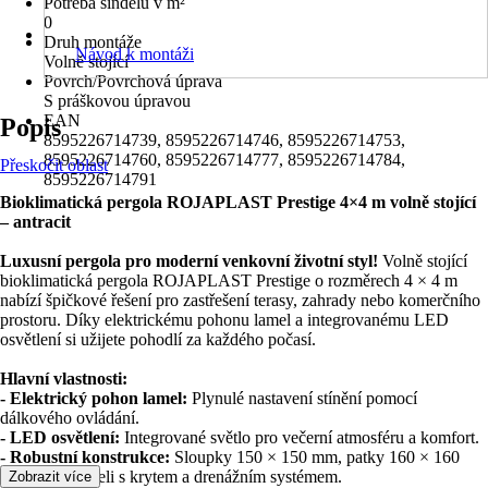
Potřeba šindelů v m²
0
Druh montáže
Návod k montáži
Volně stojící
Povrch/Povrchová úprava
S práškovou úpravou
EAN
Popis
8595226714739, 8595226714746, 8595226714753,
8595226714760, 8595226714777, 8595226714784,
Přeskočit oblast
8595226714791
Bioklimatická pergola ROJAPLAST Prestige 4×4 m volně stojící
– antracit
Luxusní pergola pro moderní venkovní životní styl!
Volně stojící
bioklimatická pergola ROJAPLAST Prestige o rozměrech 4 × 4 m
nabízí špičkové řešení pro zastřešení terasy, zahrady nebo komerčního
prostoru. Díky elektrickému pohonu lamel a integrovanému LED
osvětlení si užijete pohodlí za každého počasí.
Hlavní vlastnosti:
- Elektrický pohon lamel:
Plynulé nastavení stínění pomocí
dálkového ovládání.
- LED osvětlení:
Integrované světlo pro večerní atmosféru a komfort.
- Robustní konstrukce:
Sloupky 150 × 150 mm, patky 160 × 160
mm z 8mm oceli s krytem a drenážním systémem.
Zobrazit více