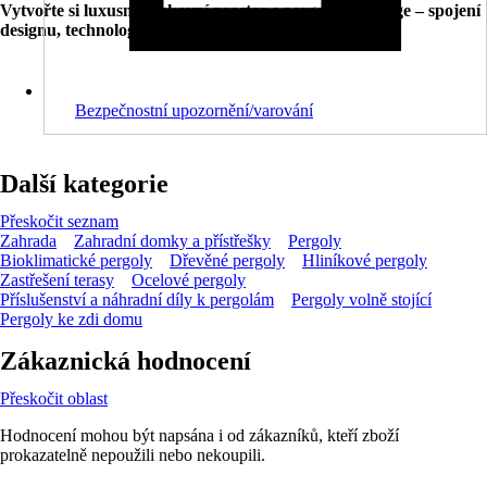
Vytvořte si luxusní venkovní prostor s pergolou Prestige – spojení
designu, technologie a pohodlí pro každou sezónu.
Bezpečnostní upozornění/varování
Další kategorie
Přeskočit seznam
Zahrada
Zahradní domky a přístřešky
Pergoly
Bioklimatické pergoly
Dřevěné pergoly
Hliníkové pergoly
Zastřešení terasy
Ocelové pergoly
Příslušenství a náhradní díly k pergolám
Pergoly volně stojící
Pergoly ke zdi domu
Zákaznická hodnocení
Přeskočit oblast
Hodnocení mohou být napsána i od zákazníků, kteří zboží
prokazatelně nepoužili nebo nekoupili.