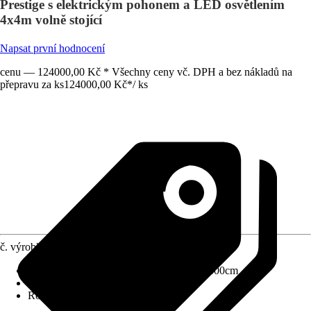
Prestige s elektrickým pohonem a LED osvětlením
4x4m volně stojící
Napsat první hodnocení
cenu — 124000,00 Kč * Všechny ceny vč. DPH a bez nákladů na
přepravu za ks
124000,00 Kč
*
/
ks
č. výrobku
12605186
Rozměry š x h bez přesahu střechy
:
400x400cm
Specifikace materiálu
:
Hliník
Rozměry sloupů/sloupků
:
-