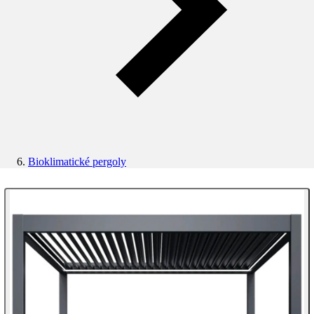
Bioklimatické pergoly