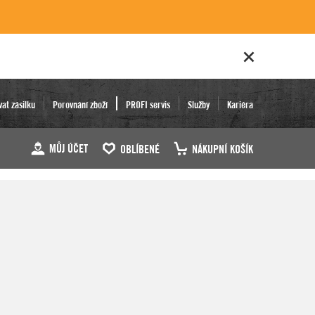
vat zásilku
Porovnání zboží
PROFI servis
Služby
Kariéra
MŮJ ÚČET
OBLÍBENÉ
NÁKUPNÍ KOŠÍK