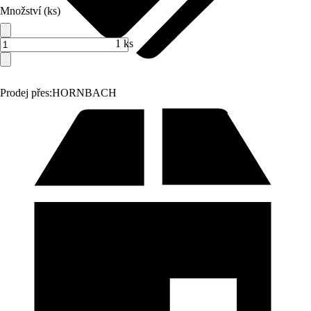
Množství (ks)
1 ks
Prodej přes:
HORNBACH