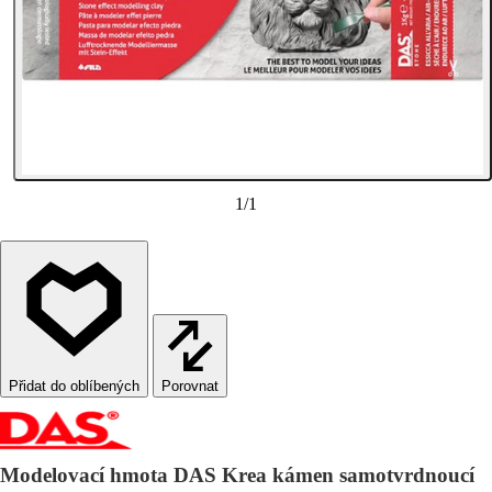
1
/
1
Porovnat
Modelovací hmota DAS Krea kámen samotvrdnoucí