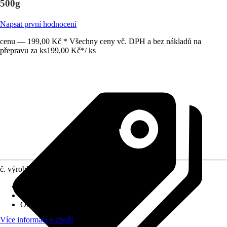
500g
Napsat první hodnocení
cenu — 199,00 Kč * Všechny ceny vč. DPH a bez nákladů na
přepravu za ks
199,00 Kč
*
/
ks
č. výrobku
10407410
Materiál
:
-
Základní barva
:
Šedá
Oblast použití
:
Hobby/kutilství
Více informací o zboží