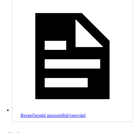
Bezpečnostní upozornění/varování