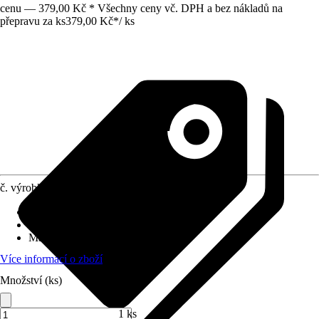
cenu — 379,00 Kč * Všechny ceny vč. DPH a bez nákladů na
přepravu za ks
379,00 Kč
*
/
ks
č. výrobku
12539437
Druh výrobku
:
Fix na textil
Základní barva
:
Bílá
Materiál
:
Textil
Více informací o zboží
Množství (ks)
1 ks