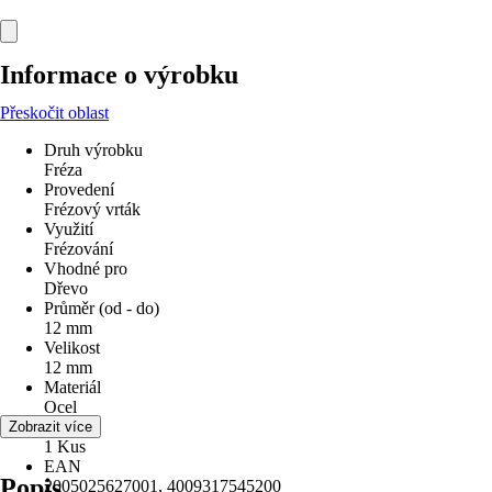
Informace o výrobku
Přeskočit oblast
Druh výrobku
Fréza
Provedení
Frézový vrták
Využití
Frézování
Vhodné pro
Dřevo
Průměr (od - do)
12 mm
Velikost
12 mm
Materiál
Ocel
Obsah
Zobrazit více
1 Kus
EAN
Popis
2005025627001, 4009317545200