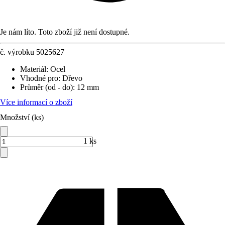
Je nám líto. Toto zboží již není dostupné.
č. výrobku
5025627
Materiál
:
Ocel
Vhodné pro
:
Dřevo
Průměr (od - do)
:
12 mm
Více informací o zboží
Množství (ks)
1 ks