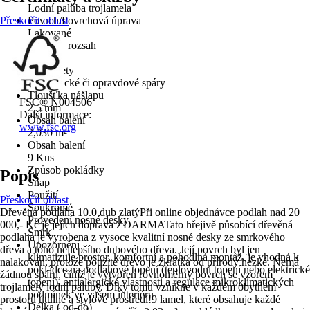
Lodní paluba trojlamela
Přeskočit oblast
Povrch/Povrchová úprava
Lakované
Barevný rozsah
Střední
Typ fazety
Bez optické či opravdové spáry
Tloušťka nášlapu
FSC® N004506
2,5 mm
Další informace:
Obsah balení
www.fsc.org
2,030 m²
Obsah balení
9 Kus
Způsob pokládky
Popis
Snap
Použití
Přeskočit oblast
Soukromé
Dřevěná podlaha 10.0 dub zlatýPři online objednávce podlah nad 20
Provedení nosné desky
000,- Kč je jejich doprava ZDARMATato hřejivě působící dřevěná
Smrk
podlaha je vyrobena z vysoce kvalitní nosné desky ze smrkového
Upozornění
dřeva a toho nejlepšího dubového dřeva. Její povrch byl jen
klimatizuje prostor, komfortní a pohodlná montáž, je vhodná k
nalakován, protože použité dřevo je zkrátka od přírody hezké. Nemá
pokládce na podlahové topení (teplovodní topení nebo elektrické
žádnou spáru, čímž je vytvořen rovnoměrný povrch se vzorem
topení), antialergické vlastnosti a regulace mikroklimatických
trojlamely lodní paluby. Díky tomu vznikne v každém obytném
podmínek ve vašem interiéru
prostoru útulné a stylové prostředí!9 lamel, které obsahuje každé
Délka ( od-do)