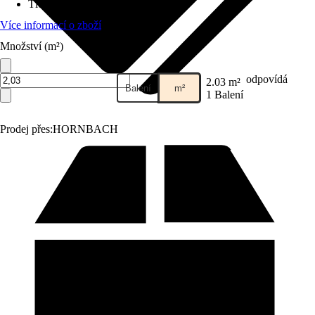
Tloušťka nášlapu
:
2,5 mm
Více informací o zboží
Množství (m²)
odpovídá
2.03 m²
Balení
m²
1 Balení
Prodej přes:
HORNBACH