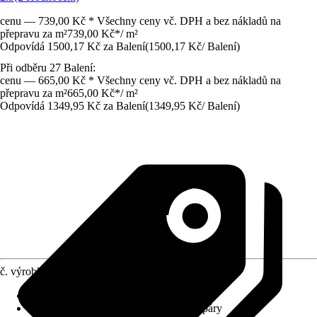
cenu — 739,00 Kč * Všechny ceny vč. DPH a bez nákladů na
přepravu za m²
739,00 Kč
*
/
m²
Odpovídá 1500,17 Kč za Balení
(
1500,17 Kč
/
Balení
)
Při odběru 27 Balení:
cenu — 665,00 Kč * Všechny ceny vč. DPH a bez nákladů na
přepravu za m²
665,00 Kč
*
/
m²
Odpovídá 1349,95 Kč za Balení
(
1349,95 Kč
/
Balení
)
č. výrobku
5601245
Povrch/Povrchová úprava
:
Lakované
Typ fazety
:
Bez optické či opravdové spáry