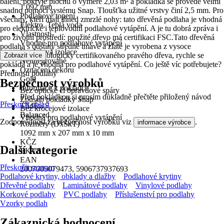
balení, pokryje plochu o výměře 2,03 m² a pokládka se provede velmi
1 092 mm
snadno pomocí systému Snap. Tloušťka užitné vrstvy činí 2,5 mm. Pro
Podlahové topení
všechny, kteří mají ihned zmrzlé nohy: tato dřevěná podlaha je vhodná
Elektro, Teplá voda
pro elektrické i teplovodní podlahové vytápění. A je tu dobrá zpráva i
Vlastnosti
pro životní prostředí: použité dřevo má certifikaci FSC.Tato dřevěná
Vhodné pro podlahové vytápění
podlaha s odstíny středně tmavé a zlaté je vyrobena z vysoce
Kročejová izolace
kvalitního a ekologicky certifikovaného pravého dřeva, rychle se
Zobrazit více
Neintegrované
pokládá a je vhodná pro podlahové vytápění. Co ještě víc potřebujete?
Označení dekoru
Přednosti podlahy
Gold
Bezpečnost výrobků
Informace k pokládce
Bez optické či opravdové spáry
Před pokládkou si prosím důkladně přečtěte přiložený návod
Způsob pokládky Snap
Přeskočit oblast
Třídění
Bez kročejové izolace
Balanced
Vhodná pro podlahové vytápění
Zodpovědnost za bezpečnost výrobku viz
.
informace výrobce
Rozměry (DxŠxT)
1092 mm x 207 mm x 10 mm
KČZ
Další kategorie
EKVS
EAN
Přeskočit seznam
2007005079473, 5906737937693
Podlahové krytiny, obklady a dlažby
Podlahové krytiny
Dřevěné podlahy
Laminátové podlahy
Vinylové podlahy
Korkové podlahy
PVC podlahy
Příslušenství pro podlahy
Vzorky podlah
Zákaznická hodnocení