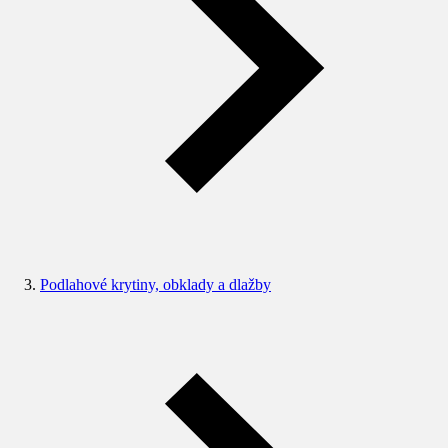
Podlahové krytiny, obklady a dlažby