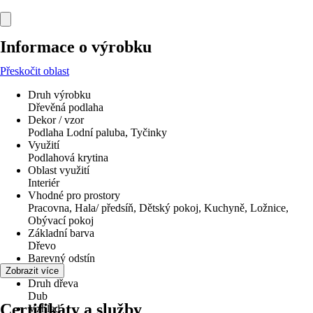
Informace o výrobku
Přeskočit oblast
Druh výrobku
Dřevěná podlaha
Dekor / vzor
Podlaha Lodní paluba, Tyčinky
Využití
Podlahová krytina
Oblast využití
Interiér
Vhodné pro prostory
Pracovna, Hala/ předsíň, Dětský pokoj, Kuchyně, Ložnice,
Obývací pokoj
Základní barva
Dřevo
Barevný odstín
Dub
Zobrazit více
Druh dřeva
Dub
Certifikáty a služby
Vzhled