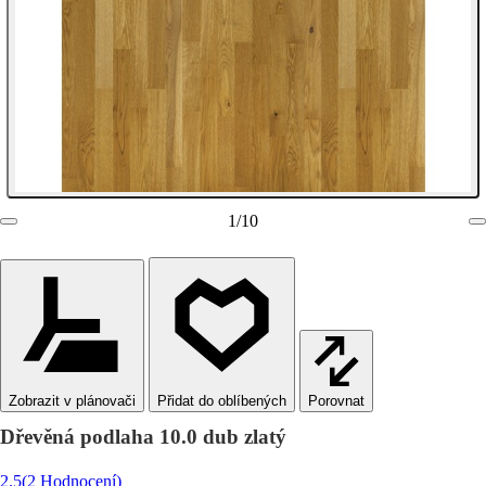
1
/
10
Zobrazit v plánovači
Porovnat
Dřevěná podlaha 10.0 dub zlatý
2.5
(2 Hodnocení)