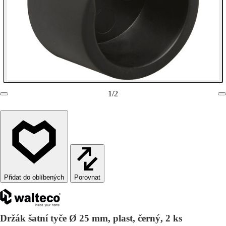
1
/
2
Porovnat
Držák šatní tyče Ø 25 mm, plast, černý, 2 ks