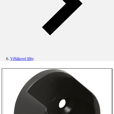
Věšákové lišty