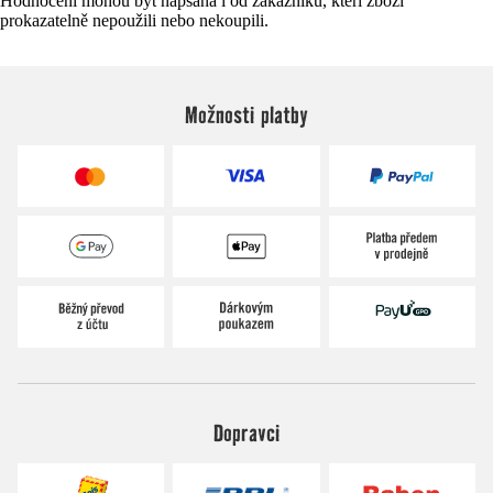
Hodnocení mohou být napsána i od zákazníků, kteří zboží
prokazatelně nepoužili nebo nekoupili.
Možnosti platby
Dopravci