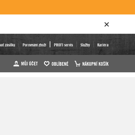
vat zásilku
Porovnání zboží
PROFI servis
Služby
Kariéra
MŮJ ÚČET
OBLÍBENÉ
NÁKUPNÍ KOŠÍK