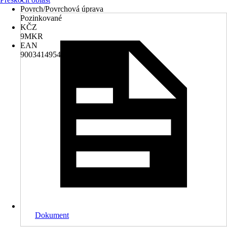
Povrch/Povrchová úprava
Pozinkované
KČZ
9MKR
EAN
9003414954656
Dokument