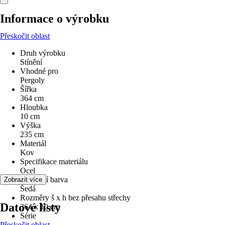
Informace o výrobku
Přeskočit oblast
Druh výrobku
Stínění
Vhodné pro
Pergoly
Šířka
364 cm
Hloubka
10 cm
Výška
235 cm
Materiál
Kov
Specifikace materiálu
Ocel
Základní barva
Zobrazit více
Šedá
Rozměry š x h bez přesahu střechy
Datové listy
364 x 10 cm
Série
Přeskočit oblast
-