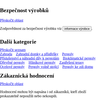
Bezpečnost výrobků
Přeskočit oblast
Zodpovědnost za bezpečnost výrobku viz
.
informace výrobce
Další kategorie
Přeskočit seznam
Zahrada
Zahradní domky a přístřešky
Pergoly
Příslušenství a náhradní díly k pergolám
Bioklimatické pergoly
Dřevěné pergoly
Hliníkové pergoly
Zastřešení terasy
Ocelové pergoly
Pergoly volně stojící
Pergoly ke zdi domu
Zákaznická hodnocení
Přeskočit oblast
Hodnocení mohou být napsána i od zákazníků, kteří zboží
prokazatelně nepoužili nebo nekoupili.