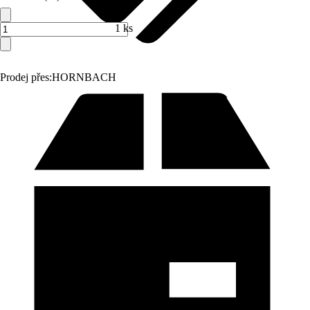
1 ks
Prodej přes:
HORNBACH