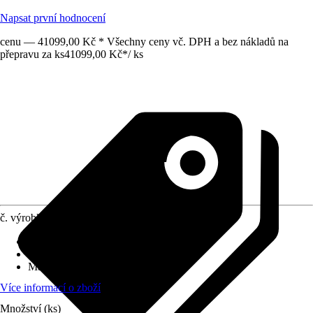
Napsat první hodnocení
cenu — 41099,00 Kč * Všechny ceny vč. DPH a bez nákladů na
přepravu za ks
41099,00 Kč
*
/
ks
č. výrobku
12655651
Druh výrobku
:
Stínění
Vhodné pro
:
Pergoly
Materiál
:
Kov
Více informací o zboží
Množství (ks)