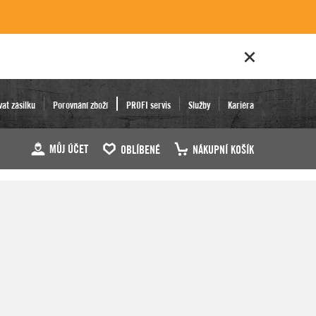
vat zásilku
Porovnání zboží
PROFI servis
Služby
Kariéra
MŮJ ÚČET
OBLÍBENÉ
NÁKUPNÍ KOŠÍK