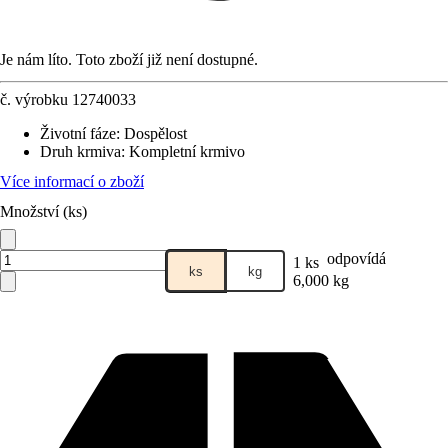
Je nám líto. Toto zboží již není dostupné.
č. výrobku
12740033
Životní fáze
:
Dospělost
Druh krmiva
:
Kompletní krmivo
Více informací o zboží
Množství (ks)
odpovídá
1 ks
ks
kg
6,000 kg