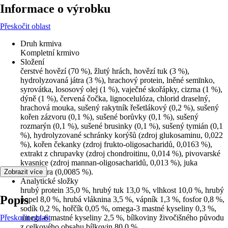
Informace o výrobku
Přeskočit oblast
Druh krmiva
Kompletní krmivo
Složení
čerstvé hovězí (70 %), žlutý hrách, hovězí tuk (3 %),
hydrolyzovaná játra (3 %), hrachový protein, lněné semīnko,
syrovátka, lososový olej (1 %), vaječné skořápky, cizrna (1 %),
dýně (1 %), červená čočka, lignocelulóza, chlorid draselný,
hrachová mouka, sušený rakytník řešetlákový (0,2 %), sušený
kořen zázvoru (0,1 %), sušené borůvky (0,1 %), sušený
rozmarýn (0,1 %), sušené brusinky (0,1 %), sušený tymián (0,1
%), hydrolyzované schránky korýšů (zdroj glukosaminu, 0,022
%), kořen čekanky (zdroj frukto-oligosacharidů, 0,0163 %),
extrakt z chrupavky (zdroj chondroitinu, 0,014 %), pivovarské
kvasnice (zdroj mannan-oligosacharidů, 0,013 %), juka
schidigera (0,0085 %).
Zobrazit více
Analytické složky
hrubý protein 35,0 %, hrubý tuk 13,0 %, vlhkost 10,0 %, hrubý
Popis
popel 8,0 %, hrubá vláknina 3,5 %, vápník 1,3 %, fosfor 0,8 %,
sodík 0,2 %, hořčík 0,05 %, omega-3 mastné kyseliny 0,3 %,
Přeskočit oblast
omega-6 mastné kyseliny 2,5 %, bílkoviny živočišného původu
z celkového obsahu bílkovin 80,0 %.