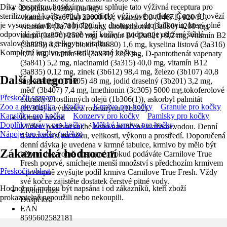
Díky čerstvému hovězímu masu splňuje tato výživná receptura pro
Doplňkové látky (na kg)
sterilizované kočky jejich specifické výživové potřeby. Čerstvé hovězí
vítamín a (3a672a) 23000 IU, vitamín D3 (34671) 920 IU,
je vysoce stravitelný a biologicky dostupný zdroj bilkovin, který plně
vitamín E (3a700) 720 mg, cholinchlorid (3a890) 4200 mg,
odpovídá přirozené stravě vaší kočky a podporuje udržení štíhlé
taurin (3a370) 2500 mg, vitamín B1 (3a821) 8,2 mg, vitamín B2
svalové hmoty a celkovou vitalitu.
(3a825i) 3,6 mg, biotin (3a880) 1,6 mg, kyselina listová (3a316)
Kompletní krmivo pro sterilizované kočky.
0,72 mg, vitamín B6 (3a831) 22,8 mg, D-pantothenát vapenaty
(3a841) 5,2 mg, niacinamid (3a315) 40,0 mg, vitamín B12
(3a835) 0,12 mg, zinek (3b612) 98,4 mg, železo (3b107) 40,8
Další kategorie
mg, mangan (3b505) 48 mg, jodid draselný (3b201) 3,2 mg,
měď (3b407) 7,4 mg, lmethionin (3c305) 5000 mg.tokoferolové
Přeskočit seznam
extrakty z rostlinných olejů (1b306(1)), askorbyl palmitát
Zoo a akvaristika
Kočky
Krmivo pro kočky
Granule pro kočky
(1b304) a výtažek z rozmarýnu (1b392).
Kapsičky pro kočky
Konzervy pro kočky
Pamlsky pro kočky
Krmný návod
Doplňky stravy pro kočky
Měkké krmivo pro kočky
Můžete podávat suché nebo navlhčené vlažnou vodou. Denní
Nápoje pro kočky(mléko)
dávka závisí na věku, velikosti, výkonu a prostředí. Doporučená
denní dávka je uvedena v krmné tabulce, krmivo by mělo být
Zákaznická hodnocení
během dne volně dostupné. Pokud podáváte Carnilove True
Fresh poprvé, smíchejte menší množství s předchozím krmivem
Přeskočit oblast
a postupně zvyšujte podíl krmiva Carnilove True Fresh. Vždy
své kočce zajistěte dostatek čerstvé pitné vody.
Hodnocení mohou být napsána i od zákazníků, kteří zboží
Životní fáze
prokazatelně nepoužili nebo nekoupili.
Dospělost
EAN
8595602582181