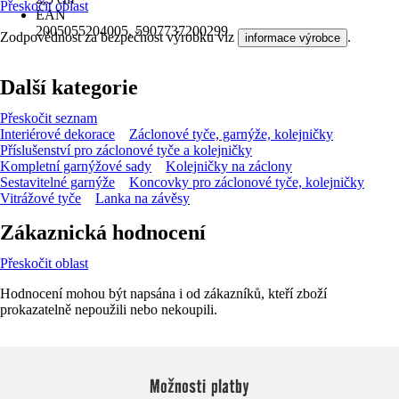
Přeskočit oblast
EAN
2005055204005, 5907737200299
Zodpovědnost za bezpečnost výrobku viz
.
informace výrobce
Další kategorie
Přeskočit seznam
Interiérové dekorace
Záclonové tyče, garnýže, kolejničky
Příslušenství pro záclonové tyče a kolejničky
Kompletní garnýžové sady
Kolejničky na záclony
Sestavitelné garnýže
Koncovky pro záclonové tyče, kolejničky
Vitrážové tyče
Lanka na závěsy
Zákaznická hodnocení
Přeskočit oblast
Hodnocení mohou být napsána i od zákazníků, kteří zboží
prokazatelně nepoužili nebo nekoupili.
Možnosti platby