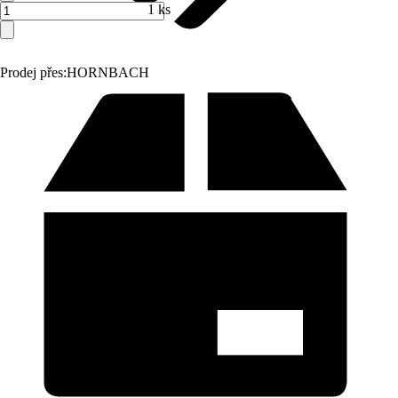
1 ks
Prodej přes:
HORNBACH