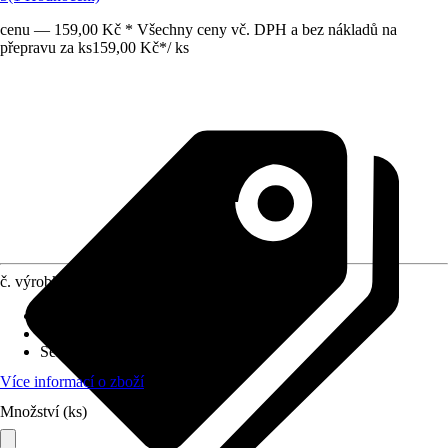
cenu — 159,00 Kč * Všechny ceny vč. DPH a bez nákladů na
přepravu za ks
159,00 Kč
*
/
ks
č. výrobku
5055204
Druh výrobku
:
Záclonový háček
Materiál
:
Plast
Série
:
X
Více informací o zboží
Množství (ks)