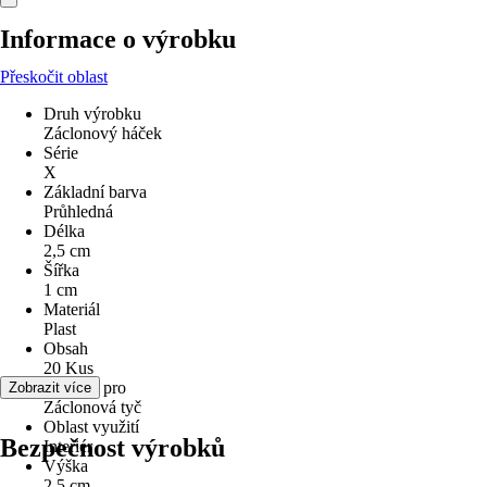
Informace o výrobku
Přeskočit oblast
Druh výrobku
Záclonový háček
Série
X
Základní barva
Průhledná
Délka
2,5 cm
Šířka
1 cm
Materiál
Plast
Obsah
20 Kus
Vhodné pro
Zobrazit více
Záclonová tyč
Oblast využití
Bezpečnost výrobků
Interiér
Výška
2,5 cm