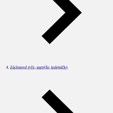
Záclonové tyče, garnýže, kolejničky