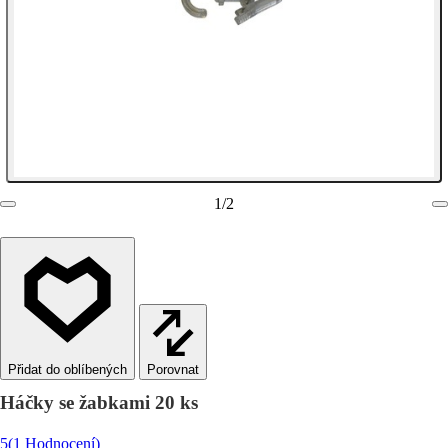
1
/
2
Porovnat
Háčky se žabkami 20 ks
5
(1 Hodnocení)