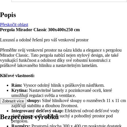
Popis
Přeskočit oblast
Pergola Mirador Classic 300x400x250 cm
Luxusní a odolné řešení pro váš venkovní prostor
Přeměňte svůj venkovní prostor na oázu klidu a elegance s pergolou
Mirador Classic. Tato pergola nabízí nejen stylový design, ale také
vynikající funkčnost a odolnost díky své robustní konstrukci z
práškově lakovaného hliníku a nastavitelným lamelám.
Klíčové vlastnosti:
Rám:
Vysoce odolný hliník s práškovým nástřikem.
Krytina:
Nastavitelné lamely z pozinkované oceli, které
umožňují regulaci světla a ventilace.
Opěrné sloupy:
Silné hliníkové sloupy o rozměrech 11 x 11 cm
Zobrazit více
zajišťují stabilitu a dlouhou životnost.
Integrovaný dešťový okap:
Efektivní odvod dešťové vody
Bezpečnost výrobků
skrze sloupy, což zajišťuje suchý a pohodlný prostor pod
pergolou.
Rozměry:
Prostorná plocha 300 x 400 cm poskytuje dostatek