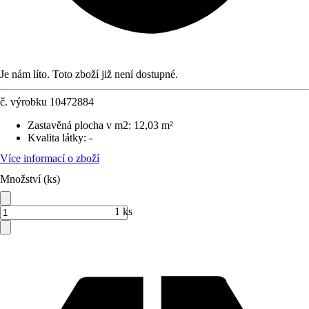
Je nám líto. Toto zboží již není dostupné.
č. výrobku
10472884
Zastavěná plocha v m2
:
12,03 m²
Kvalita látky
:
-
Více informací o zboží
Množství (ks)
1 ks