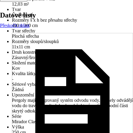
12,03 m²
Tvar
Datové listy
Čtyřhranný
Rozměry š x h bez přesahu střechy
Přeskočit oblast
400 x 300 cm
Tvar střechy
Plochá střecha
Rozměry sloupů/sloupků
11x11 cm
Druh konstrukce
Zásuvný/šroubovací systém
Složení materiálu
Kov
Kvalita látky
-
Sériové vybavení
Žádná
Upozornění
Pergoly mají integrovaný systém odvodu vody. Lamely odvádějí
vodu do traverz a odtud do sloupků, které mají ve spodní části
skrytý odtok.
Série
Mirador Classic
Výška
250 cm