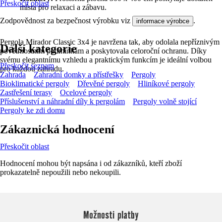
Přeskočit oblast
místa pro relaxaci a zábavu.
Zodpovědnost za bezpečnost výrobku viz
.
informace výrobce
Pergola Mirador Classic 3x4 je navržena tak, aby odolala nepříznivým
Další kategorie
povětrnostním podmínkám a poskytovala celoroční ochranu. Díky
svému elegantnímu vzhledu a praktickým funkcím je ideální volbou
Přeskočit seznam
pro každou zahradu.
Zahrada
Zahradní domky a přístřešky
Pergoly
Bioklimatické pergoly
Dřevěné pergoly
Hliníkové pergoly
Zastřešení terasy
Ocelové pergoly
Příslušenství a náhradní díly k pergolám
Pergoly volně stojící
Pergoly ke zdi domu
Zákaznická hodnocení
Přeskočit oblast
Hodnocení mohou být napsána i od zákazníků, kteří zboží
prokazatelně nepoužili nebo nekoupili.
Možnosti platby