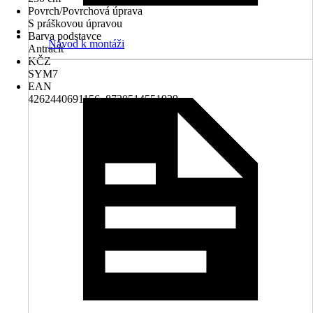
Povrch/Povrchová úprava
S práškovou úpravou
Barva podstavce
Návod k montáži
Antracit
KČZ
SYM7
EAN
4262440691156, 8720514551929