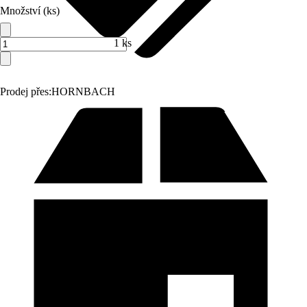
Množství (ks)
1 ks
Prodej přes:
HORNBACH