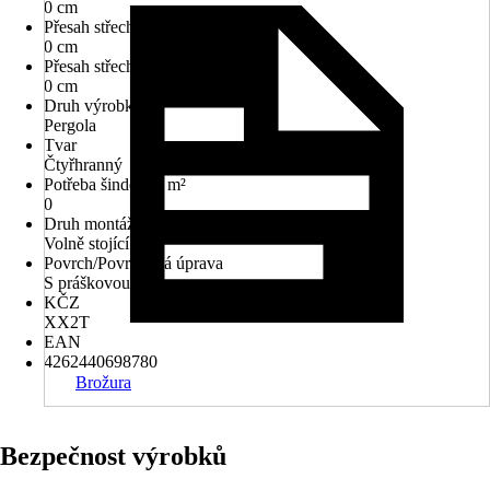
0 cm
Přesah střechy boční
0 cm
Přesah střechy zadní
0 cm
Druh výrobku
Pergola
Tvar
Čtyřhranný
Potřeba šindelů v m²
0
Druh montáže
Volně stojící
Povrch/Povrchová úprava
S práškovou úpravou
KČZ
XX2T
EAN
4262440698780
Brožura
Bezpečnost výrobků