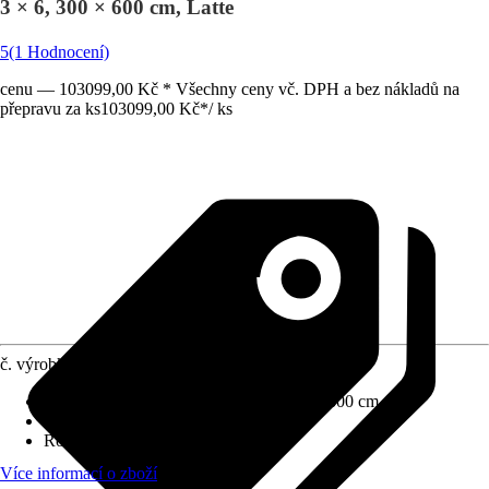
3 × 6, 300 × 600 cm, Latte
5
(1 Hodnocení)
cenu — 103099,00 Kč * Všechny ceny vč. DPH a bez nákladů na
přepravu za ks
103099,00 Kč
*
/
ks
č. výrobku
12298791
Rozměry š x h bez přesahu střechy
:
300x600 cm
Specifikace materiálu
:
Hliník
Rozměry sloupů/sloupků
:
11x11 cm
Více informací o zboží