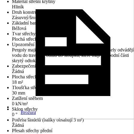
Materiál střešní krytiny
Hliník
Druh konstrukce
Zásuvný/šroubovací systém
Základní barva
Béžová
Tvar střechy
Plochá střecha
Upozornění
Pergoly mají integrovaný systém odvodu vody. Lamely odvádějí
vodu do traverz a odtud do sloupků, které mají ve spodní části
skrytý odtok.
Zabezpečení
Žádná
Plocha střechy
18 m²
Tloušťka střechy
30 mm
Zatížení sněhem
0 kN/m²
Sklon střechy
Brožura
0 °
Potřeba šindelů (balíky obsahují 3 m²)
Žádná
Přesah střechy přední