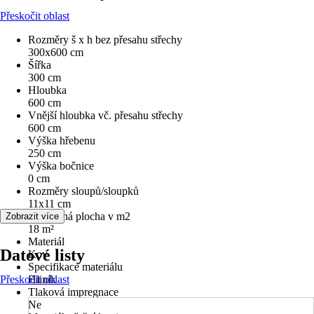
Přeskočit oblast
Rozměry š x h bez přesahu střechy
300x600 cm
Šířka
300 cm
Hloubka
600 cm
Vnější hloubka vč. přesahu střechy
600 cm
Výška hřebenu
250 cm
Výška bočnice
0 cm
Rozměry sloupů/sloupků
11x11 cm
Zastavěná plocha v m2
Zobrazit více
18 m²
Materiál
Datové listy
Kov
Specifikace materiálu
Přeskočit oblast
Hliník
Tlaková impregnace
Ne