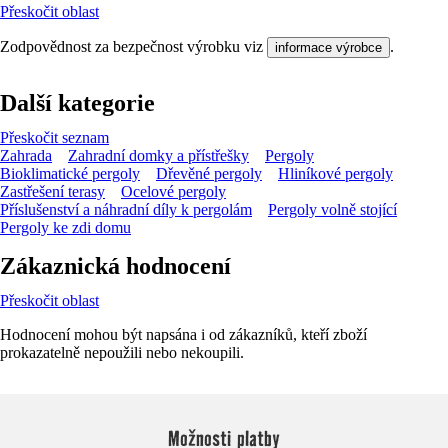
Přeskočit oblast
Zodpovědnost za bezpečnost výrobku viz
.
informace výrobce
Další kategorie
Přeskočit seznam
Zahrada
Zahradní domky a přístřešky
Pergoly
Bioklimatické pergoly
Dřevěné pergoly
Hliníkové pergoly
Zastřešení terasy
Ocelové pergoly
Příslušenství a náhradní díly k pergolám
Pergoly volně stojící
Pergoly ke zdi domu
Zákaznická hodnocení
Přeskočit oblast
Hodnocení mohou být napsána i od zákazníků, kteří zboží
prokazatelně nepoužili nebo nekoupili.
Možnosti platby