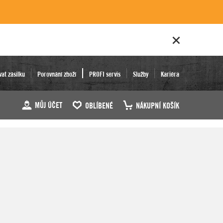
vat zásilku
Porovnání zboží
PROFI servis
Služby
Kariéra
MŮJ ÚČET
OBLÍBENÉ
NÁKUPNÍ KOŠÍK