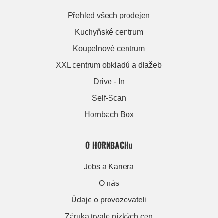
Přehled všech prodejen
Kuchyňské centrum
Koupelnové centrum
XXL centrum obkladů a dlažeb
Drive - In
Self-Scan
Hornbach Box
O HORNBACHu
Jobs a Kariera
O nás
Údaje o provozovateli
Záruka trvale nízkých cen