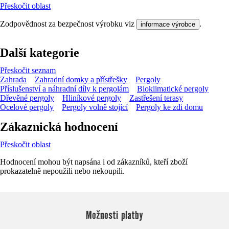
Přeskočit oblast
Zodpovědnost za bezpečnost výrobku viz
.
informace výrobce
Další kategorie
Přeskočit seznam
Zahrada
Zahradní domky a přístřešky
Pergoly
Příslušenství a náhradní díly k pergolám
Bioklimatické pergoly
Dřevěné pergoly
Hliníkové pergoly
Zastřešení terasy
Ocelové pergoly
Pergoly volně stojící
Pergoly ke zdi domu
Zákaznická hodnocení
Přeskočit oblast
Hodnocení mohou být napsána i od zákazníků, kteří zboží
prokazatelně nepoužili nebo nekoupili.
Možnosti platby