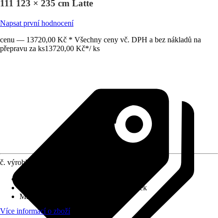
111 123 × 235 cm Latte
Napsat první hodnocení
cenu — 13720,00 Kč * Všechny ceny vč. DPH a bez nákladů na
přepravu za ks
13720,00 Kč
*
/
ks
č. výrobku
12298780
Druh výrobku
:
Stěnový prvek, Stínění
Vhodné pro
:
Pergoly, Terasový přístřešek
Materiál
:
Kov
Více informací o zboží