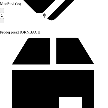
Množství (ks)
1 ks
Prodej přes:
HORNBACH