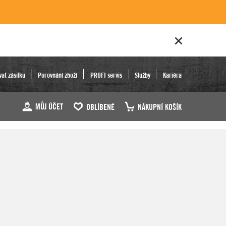
vat zásilku
Porovnání zboží
PROFI servis
Služby
Kariéra
MŮJ ÚČET
OBLÍBENÉ
NÁKUPNÍ KOŠÍK