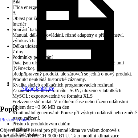
Bílá
Třída energetické náročnosti
A
Oblast použití
Interiér
Součástí balení
Manuál, dálkové ovládání, různé adaptéry a příslušenství,
výfuková hadice
Délka uložení
7 dny
Podmínky používání
Data jsou uložena na externích serverech v Evropské unii
(Německo). Data o stejném produktu lze použít jako
předpřipravený produkt, ale zároveň se jedná o nový produkt.
Produkt neukládá historické záznamy.
Kvalita služeb aplikačních programovacích rozhraní
Návod k obsluze
Zaznamenáváno ve formátu JSON; uloženo v tabulkách
MySQL; exportovatelné ve formátu XLS
Frekvence sběru dat: V reálném čase nebo řízeno událostmi
Objem dat: ~3,66 MB za den
Popis
Kontinuální generování: Pouze při výskytu událostí nebo změně
stavu zařízení.
Přeskočit oblast
Přístup k produktovým datům
Aplikace
Objevte účinné řešení pro příjemné klima ve vašem domově s
Ukládání dat
klimatizací HANTECH 9000 BTU. Tato mobilní klimatizace