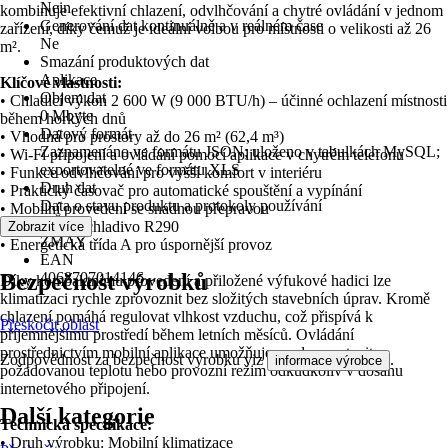
Nein
kombinuje efektivní chlazení, odvlhčování a chytré ovládání v jednom
Generování dat kontinuálně a v reálném čase
zařízení, díky čemuž je ideální volbou pro místnosti o velikosti až 26
Ne
m².
Smazání produktových dat
Aplikace
Klíčové vlastnosti:
Objem dat
• Chladicí výkon 2 600 W (9 000 BTU/h) – účinné ochlazení místnosti
0 Mbyte
během horkých dnů
Datový formát
• Vhodná pro prostory až do 26 m² (62,4 m³)
Zaznamenáno ve formátu JSON; uloženo v tabulkách MySQL;
• Wi-Fi připojení a ovládání pomocí aplikace v chytrém telefonu
exportovatelné ve formátu XLS
• Funkce odvlhčování pro vyšší komfort v interiéru
Druh dat
• Praktický časovač pro automatické spouštění a vypínání
Data o stavu produktu a protokoly používání
• Mobilní provedení se snadnou přepravou
KČZ
• Ekologické chladivo R290
Zobrazit více
ZMAY
• Energetická třída A pro úspornější provoz
EAN
Bezpečnost výrobků
4068707014146
Díky kompaktnímu provedení a přiložené výfukové hadici lze
klimatizaci rychle zprovoznit bez složitých stavebních úprav. Kromě
chlazení pomáhá regulovat vlhkost vzduchu, což přispívá k
Přeskočit oblast
příjemnějšímu prostředí během letních měsíců. Ovládání
prostřednictvím mobilní aplikace umožňuje snadno nastavit
Zodpovědnost za bezpečnost výrobku viz
.
informace výrobce
požadovanou teplotu nebo provozní režim odkudkoliv v dosahu
internetového připojení.
Další kategorie
Technická specifikace:
• Druh výrobku: Mobilní klimatizace