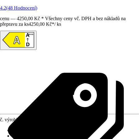
4.2
(48 Hodnocení)
cenu — 4250,00 Kč * Všechny ceny vč. DPH a bez nákladů na
přepravu za ks
4250,00 Kč
*
/
ks
č. výrobku
12743874
Druh výrobku
:
Klimatizace
Velikost prostoru do max.
:
62,4 m³