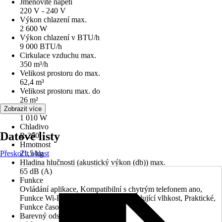
Jmenovité napětí
220 V - 240 V
Výkon chlazení max.
2 600 W
Výkon chlazení v BTU/h
9 000 BTU/h
Cirkulace vzduchu max.
350 m³/h
Velikost prostoru do max.
62,4 m³
Velikost prostoru max. do
26 m²
Příkon
Zobrazit více
1 010 W
Chladivo
Datové listy
R 290
Hmotnost
Přeskočit oblast
21,5 kg
Hladina hlučnosti (akustický výkon (db)) max.
65 dB (A)
Funkce
Ovládání aplikace, Kompatibilní s chytrým telefonem ano,
Funkce Wi-Fi, Snadná přeprava, Regulující vlhkost, Praktické,
Funkce časovače, Odtok vody
Barevný odstín