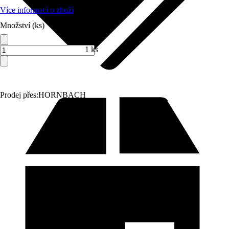
Více informací o zboží
Množství (ks)
1 ks
Prodej přes:
HORNBACH