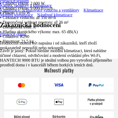
Přeskočit seznam
• Chladicí výkon: 2 600 W
Kamna, radiátory a klimatizace
• Chladicí výkon: 9 000 BTU/h
Klimatizace, ochlazovače vzduchu a ventilátory
Klimatizace
• Příkon: 1 010 W
Mobilní klimatizace
Nástěnné klimatizace
• Cirkulace vzduchu: až 350 m³/h
• Doporučená velikost prostoru: až 26 m²
Zákaznická hodnocení
• Energetická třída: A
• Hladina akustického výkonu: max. 65 dB(A)
Přeskočit oblast
• Chladivo: R290
• Hmotnost: 21,5 kg
Hodnocení mohou být napsána i od zákazníků, kteří zboží
prokazatelně nepoužili nebo nekoupili.
Závěr je jasný: Pokud hledáte mobilní klimatizaci, která nabídne
účinné chlazení, odvlhčování a moderní ovládání přes Wi‑Fi,
HANTECH 9000 BTU je ideální volbou pro vytvoření příjemného
prostředí doma i v kanceláři během horkých letních dnů.
Možnosti platby