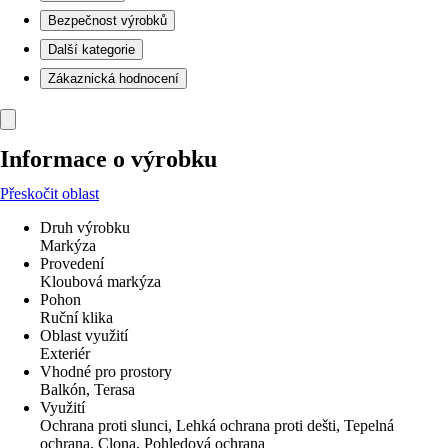
Bezpečnost výrobků
Další kategorie
Zákaznická hodnocení
Informace o výrobku
Přeskočit oblast
Druh výrobku
Markýza
Provedení
Kloubová markýza
Pohon
Ruční klika
Oblast využití
Exteriér
Vhodné pro prostory
Balkón, Terasa
Využití
Ochrana proti slunci, Lehká ochrana proti dešti, Tepelná
ochrana, Clona, Pohledová ochrana