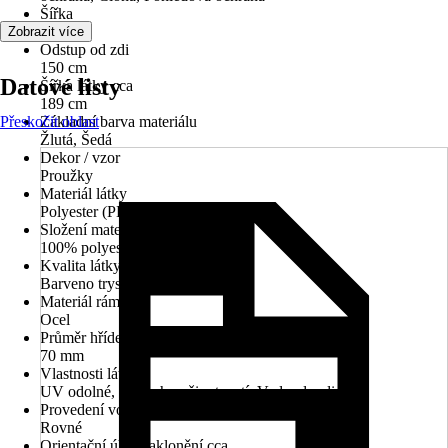
Šířka
200 cm
Zobrazit více
Odstup od zdi
150 cm
Datové listy
Šířka látky cca
189 cm
Přeskočit oblast
Základní barva materiálu
Žlutá, Šedá
Dekor / vzor
Proužky
Materiál látky
Polyester (PES)
Složení materiálu
100% polyester
Kvalita látky
Barveno tryskou cca 280 g/m²
Materiál rámu
Ocel
Průměr hřídele
70 mm
Vlastnosti látky
UV odolné, S dlouhou životností, Vodoodpudivé
Provedení volánu
Rovné
Orientační úhel naklonění cca