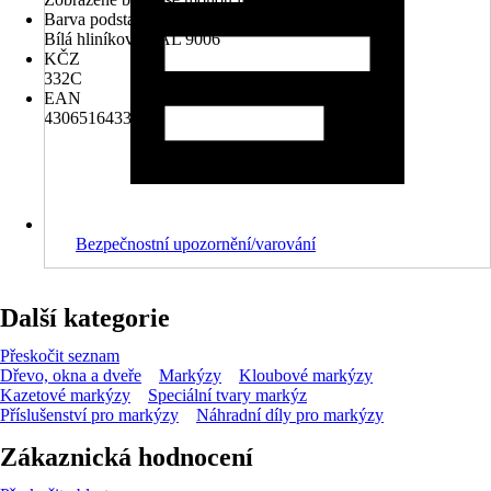
Barva podstavce
Bílá hliníková RAL 9006
KČZ
332C
EAN
4306516433100
Bezpečnostní upozornění/varování
Další kategorie
Přeskočit seznam
Dřevo, okna a dveře
Markýzy
Kloubové markýzy
Kazetové markýzy
Speciální tvary markýz
Příslušenství pro markýzy
Náhradní díly pro markýzy
Zákaznická hodnocení