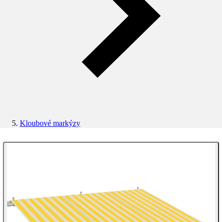
Kloubové markýzy