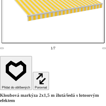
1
/
7
Porovnat
Kloubová markýza 2x1,5 m žlutá/šedá s lotosovým
efektem