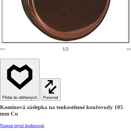
1
/
2
Porovnat
Komínová záslepka na tenkostěnné kouřovody 105
mm Cu
Napsat první hodnocení