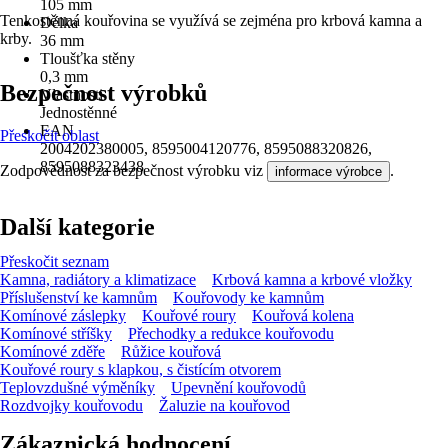
105 mm
Tenkostěnná kouřovina se využívá se zejména pro krbová kamna a
Délka
krby.
36 mm
Tloušťka stěny
0,3 mm
Bezpečnost výrobků
Vlastnosti
Jednostěnné
EAN
Přeskočit oblast
2004202380005, 8595004120776, 8595088320826,
8595088323438
Zodpovědnost za bezpečnost výrobku viz
.
informace výrobce
Další kategorie
Přeskočit seznam
Kamna, radiátory a klimatizace
Krbová kamna a krbové vložky
Příslušenství ke kamnům
Kouřovody ke kamnům
Komínové záslepky
Kouřové roury
Kouřová kolena
Komínové stříšky
Přechodky a redukce kouřovodu
Komínové zděře
Růžice kouřová
Kouřové roury s klapkou, s čistícím otvorem
Teplovzdušné výměníky
Upevnění kouřovodů
Rozdvojky kouřovodu
Žaluzie na kouřovod
Zákaznická hodnocení