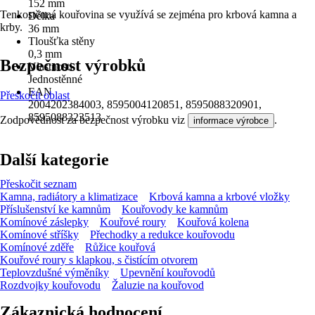
152 mm
Tenkostěnná kouřovina se využívá se zejména pro krbová kamna a
Délka
krby.
36 mm
Tloušťka stěny
0,3 mm
Bezpečnost výrobků
Vlastnosti
Jednostěnné
EAN
Přeskočit oblast
2004202384003, 8595004120851, 8595088320901,
8595088323513
Zodpovědnost za bezpečnost výrobku viz
.
informace výrobce
Další kategorie
Přeskočit seznam
Kamna, radiátory a klimatizace
Krbová kamna a krbové vložky
Příslušenství ke kamnům
Kouřovody ke kamnům
Komínové záslepky
Kouřové roury
Kouřová kolena
Komínové stříšky
Přechodky a redukce kouřovodu
Komínové zděře
Růžice kouřová
Kouřové roury s klapkou, s čistícím otvorem
Teplovzdušné výměníky
Upevnění kouřovodů
Rozdvojky kouřovodu
Žaluzie na kouřovod
Zákaznická hodnocení