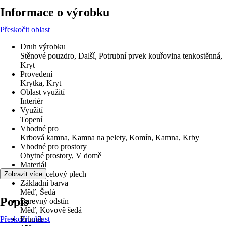
Informace o výrobku
Přeskočit oblast
Druh výrobku
Stěnové pouzdro, Další, Potrubní prvek kouřovina tenkostěnná,
Kryt
Provedení
Krytka, Kryt
Oblast využití
Interiér
Využití
Topení
Vhodné pro
Krbová kamna, Kamna na pelety, Komín, Kamna, Krby
Vhodné pro prostory
Obytné prostory, V domě
Materiál
Měď, Ocelový plech
Zobrazit více
Základní barva
Měď, Šedá
Popis
Barevný odstín
Měď, Kovově šedá
Přeskočit oblast
Průměr