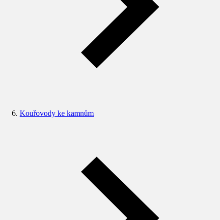
Kouřovody ke kamnům