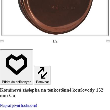
1
/
2
Porovnat
Komínová záslepka na tenkostěnné kouřovody 152
mm Cu
Napsat první hodnocení