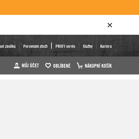
vat zásilku
Porovnání zboží
PROFI servis
Služby
Kariéra
MŮJ ÚČET
OBLÍBENÉ
NÁKUPNÍ KOŠÍK