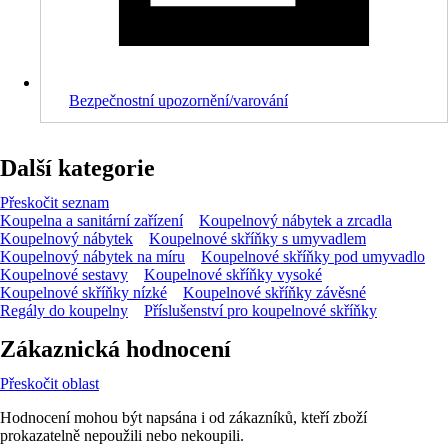
Bezpečnostní upozornění/varování
Další kategorie
Přeskočit seznam
Koupelna a sanitární zařízení
Koupelnový nábytek a zrcadla
Koupelnový nábytek
Koupelnové skříňky s umyvadlem
Koupelnový nábytek na míru
Koupelnové skříňky pod umyvadlo
Koupelnové sestavy
Koupelnové skříňky vysoké
Koupelnové skříňky nízké
Koupelnové skříňky závěsné
Regály do koupelny
Příslušenství pro koupelnové skříňky
Zákaznická hodnocení
Přeskočit oblast
Hodnocení mohou být napsána i od zákazníků, kteří zboží
prokazatelně nepoužili nebo nekoupili.