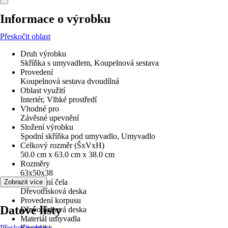
Informace o výrobku
Přeskočit oblast
Druh výrobku
Skříňka s umyvadlem, Koupelnová sestava
Provedení
Koupelnová sestava dvoudílná
Oblast využití
Interiér, Vlhké prostředí
Vhodné pro
Závěsné upevnění
Složení výrobku
Spodní skříňka pod umyvadlo, Umyvadlo
Celkový rozměr (ŠxVxH)
50.0 cm x 63.0 cm x 38.0 cm
Rozměry
63x50x38
Provedení čela
Zobrazit více
Dřevotřísková deska
Provedení korpusu
Datové listy
Dřevotřísková deska
Materiál umyvadla
Přeskočit oblast
Keramika