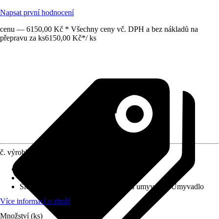
Napsat první hodnocení
cenu — 6150,00 Kč * Všechny ceny vč. DPH a bez nákladů na
přepravu za ks
6150,00 Kč
*
/
ks
č. výrobku
8774230
Barva čela
:
Šedá
Barva korpusu
:
Bílá
Složení výrobku
:
Spodní skříňka pod umyvadlo, Umyvadlo
Více informací o zboží
Množství (ks)