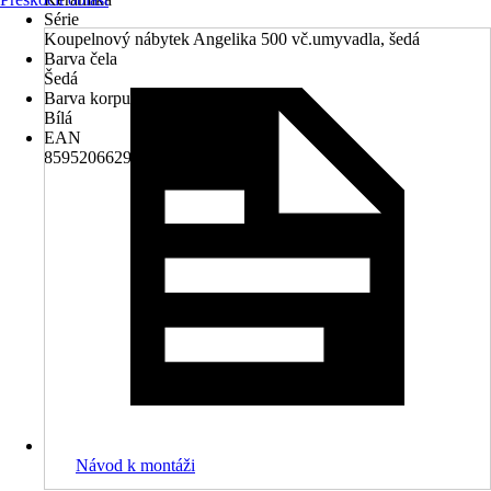
Série
Koupelnový nábytek Angelika 500 vč.umyvadla, šedá
Barva čela
Šedá
Barva korpusu
Bílá
EAN
8595206629848
Návod k montáži