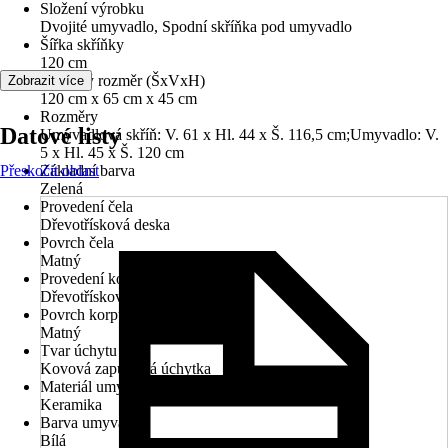
Složení výrobku
Dvojité umyvadlo, Spodní skříňka pod umyvadlo
Šířka skříňky
120 cm
Celkový rozměr (ŠxVxH)
Zobrazit více
120 cm x 65 cm x 45 cm
Rozměry
Datové listy
Umyvadlová skříň: V. 61 x Hl. 44 x Š. 116,5 cm;Umyvadlo: V.
5 x Hl. 45 x Š. 120 cm
Přeskočit oblast
Základní barva
Zelená
Provedení čela
Dřevotřísková deska
Povrch čela
Matný
Provedení korpusu
Dřevotřísková deska
Povrch korpusu
Matný
Tvar úchytu
Kovová zapuštěná úchytka
Materiál umyvadla
Keramika
Barva umyvadla
Bílá