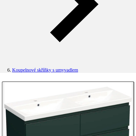
Koupelnové skříňky s umyvadlem