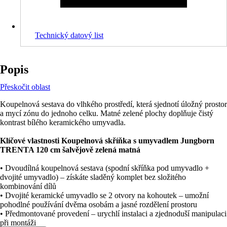
Technický datový list
Popis
Přeskočit oblast
Koupelnová sestava do vlhkého prostředí, která sjednotí úložný prostor
a mycí zónu do jednoho celku. Matné zelené plochy doplňuje čistý
kontrast bílého keramického umyvadla.
Klíčové vlastnosti Koupelnová skříňka s umyvadlem Jungborn
TRENTA 120 cm šalvějově zelená matná
• Dvoudílná koupelnová sestava (spodní skříňka pod umyvadlo +
dvojité umyvadlo) – získáte sladěný komplet bez složitého
kombinování dílů
• Dvojité keramické umyvadlo se 2 otvory na kohoutek – umožní
pohodlné používání dvěma osobám a jasné rozdělení prostoru
• Předmontované provedení – urychlí instalaci a zjednoduší manipulaci
při montáži