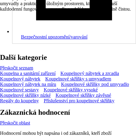
umyvadly a praktickým úložným prostorem, která zjednoduší
každodenní fungování u umyvadla a udrží koupelnu vizuálně čistou.
Bezpečnostní upozornění/varování
Další kategorie
Přeskočit seznam
Koupelna a sanitární zařízení
Koupelnový nábytek a zrcadla
Koupelnový nábytek
Koupelnové skříňky s umyvadlem
Koupelnový nábytek na míru
Koupelnové skříňky pod umyvadlo
Koupelnové sestavy
Koupelnové skříňky vysoké
Koupelnové skříňky nízké
Koupelnové skříňky závěsné
Regály do koupelny
Příslušenství pro koupelnové skříňky
Zákaznická hodnocení
Přeskočit oblast
Hodnocení mohou být napsána i od zákazníků, kteří zboží