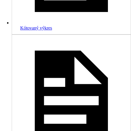
Kótovaný výkres