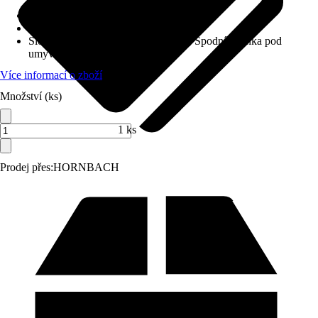
Barva čela
:
Šalvějově zelená
Barva korpusu
:
Šalvějově zelená
Složení výrobku
:
Dvojité umyvadlo, Spodní skříňka pod
umyvadlo
Více informací o zboží
Množství (ks)
1 ks
Prodej přes:
HORNBACH