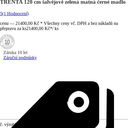
TRENTA 120 cm šalvějově zelená matná černé madlo
5
(1 Hodnocení)
cenu — 21400,00 Kč * Všechny ceny vč. DPH a bez nákladů na
přepravu za ks
21400,00 Kč
*
/
ks
Záruka 10 let
Záruční podmínky
č. výrobku
12036846