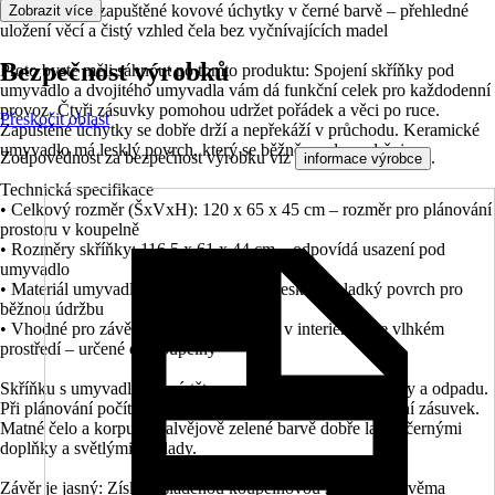
• 4 zásuvky a zapuštěné kovové úchytky v černé barvě – přehledné
Zobrazit více
uložení věcí a čistý vzhled čela bez vyčnívajících madel
Bezpečnost výrobků
Proto byste měli sáhnout po tomto produktu: Spojení skříňky pod
umyvadlo a dvojitého umyvadla vám dá funkční celek pro každodenní
provoz. Čtyři zásuvky pomohou udržet pořádek a věci po ruce.
Přeskočit oblast
Zapuštěné úchytky se dobře drží a nepřekáží v průchodu. Keramické
umyvadlo má lesklý povrch, který se běžně snadno udržuje.
Zodpovědnost za bezpečnost výrobku viz
.
informace výrobce
Technická specifikace
• Celkový rozměr (ŠxVxH): 120 x 65 x 45 cm – rozměr pro plánování
prostoru v koupelně
• Rozměry skříňky: 116,5 x 61 x 44 cm – odpovídá usazení pod
umyvadlo
• Materiál umyvadla: keramika, povrch lesklý – hladký povrch pro
běžnou údržbu
• Vhodné pro závěsné upevnění, použití v interiéru a ve vlhkém
prostředí – určené do koupelny
Skříňku s umyvadlem umístěte na připravené rozvody vody a odpadu.
Při plánování počítejte s prostorem pro pohodlné vysouvání zásuvek.
Matné čelo a korpus v šalvějově zelené barvě dobře ladí s černými
doplňky a světlými obklady.
Závěr je jasný: Získáte sladěnou koupelnovou sestavu se dvěma