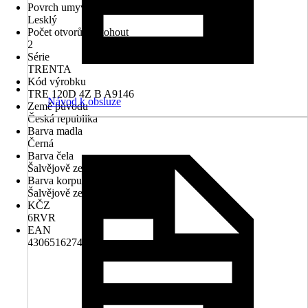
Povrch umyvadla
Lesklý
Počet otvorů na kohout
2
Série
TRENTA
Kód výrobku
TRE 120D 4Z B A9146
Návod k obsluze
Země původu
Česká republika
Barva madla
Černá
Barva čela
Šalvějově zelená
Barva korpusu
Šalvějově zelená
KČZ
6RVR
EAN
4306516274239