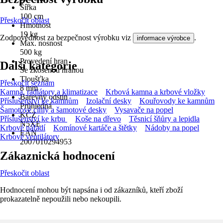
Šířka
100 cm
Přeskočit oblast
Hmotnost
19 kg
Zodpovědnost za bezpečnost výrobku viz
.
informace výrobce
Max. nosnost
500 kg
Provedení hran
Další kategorie
Se zkosenou hranou
Tloušťka
Přeskočit seznam
8 mm
Kamna, radiátory a klimatizace
Krbová kamna a krbové vložky
Barevný odstín
Příslušenství ke kamnům
Izolační desky
Kouřovody ke kamnům
Průhledná
Šamotové cihly a šamotové desky
Vysavače na popel
KČZ
Příslušenství ke krbu
Koše na dřevo
Těsnicí šňůry a lepidla
N5XE
Krbové nářadí
Komínové kartáče a štětky
Nádoby na popel
EAN
Krbové ventilátory
2007010294953
Zákaznická hodnocení
Přeskočit oblast
Hodnocení mohou být napsána i od zákazníků, kteří zboží
prokazatelně nepoužili nebo nekoupili.