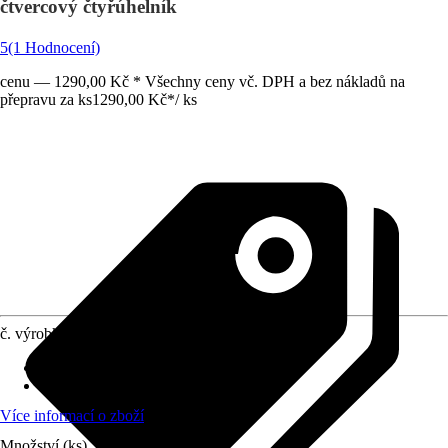
čtvercový čtyřúhelník
5
(1 Hodnocení)
cenu — 1290,00 Kč * Všechny ceny vč. DPH a bez nákladů na
přepravu za ks
1290,00 Kč
*
/
ks
č. výrobku
12432927
Materiál
:
Čiré sklo ESG
Tvar
:
Čtvercový, Čtyřúhelník
Více informací o zboží
Množství (ks)