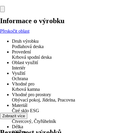
Informace o výrobku
Přeskočit oblast
Druh výrobku
Podlahová deska
Provedení
Krbová spodní deska
Oblast využití
Interiér
Využití
Ochrana
Vhodné pro
Krbová kamna
Vhodné pro prostory
Obývací pokoj, Jídelna, Pracovna
Materiál
Čiré sklo ESG
Tvar
Zobrazit více
Čtvercový, Čtyřúhelník
Délka
Bezpečnost výrobků
100 cm