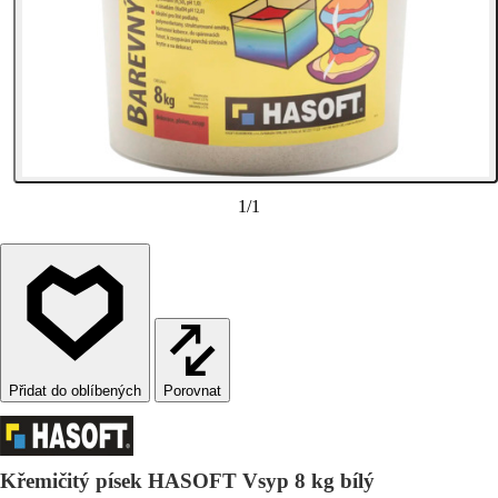
1
/
1
Porovnat
Křemičitý písek HASOFT Vsyp 8 kg bílý