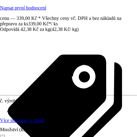
Napsat první hodnocení
cenu — 339,00 Kč * Všechny ceny vč. DPH a bez nákladů na
přepravu za ks
339,00 Kč
*
/
ks
Odpovídá 42,38 Kč za kg
(
42,38 Kč
/
kg
)
č. výrobku
6667329
Oblast použití
:
Exteriér, Interiér
Více informací o zboží
Množství (ks)