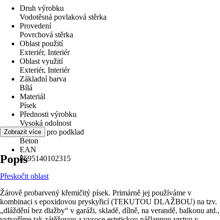
Druh výrobku
Vodotěsná povlaková stěrka
Provedení
Povrchová stěrka
Oblast použití
Exteriér, Interiér
Oblast využití
Exteriér, Interiér
Základní barva
Bílá
Materiál
Písek
Přednosti výrobku
Vysoká odolnost
Vhodné pro podklad
Zobrazit více
Beton
EAN
Popis
8595140102315
Přeskočit oblast
Žárově probarvený křemičitý písek. Primárně jej používáme v
kombinaci s epoxidovou pryskyřicí (TEKUTOU DLAŽBOU) na tzv.
„dláždění bez dlažby“ v garáži, skladě, dílně, na verandě, balkonu atd.,
vytvoříme tak zátěžovou a vysoce estetickou nášlapnou vrstvu v