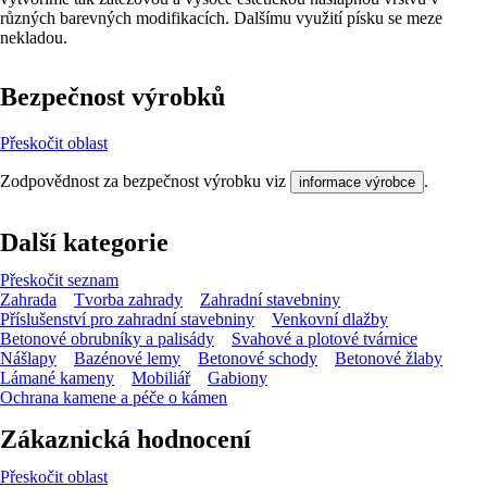
různých barevných modifikacích. Dalšímu využití písku se meze
nekladou.
Bezpečnost výrobků
Přeskočit oblast
Zodpovědnost za bezpečnost výrobku viz
.
informace výrobce
Další kategorie
Přeskočit seznam
Zahrada
Tvorba zahrady
Zahradní stavebniny
Příslušenství pro zahradní stavebniny
Venkovní dlažby
Betonové obrubníky a palisády
Svahové a plotové tvárnice
Nášlapy
Bazénové lemy
Betonové schody
Betonové žlaby
Lámané kameny
Mobiliář
Gabiony
Ochrana kamene a péče o kámen
Zákaznická hodnocení
Přeskočit oblast