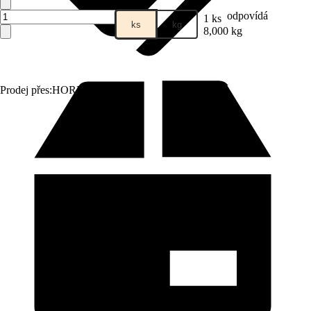
odpovídá
1 ks
ks
kg
8,000 kg
Prodej přes:
HORNBACH