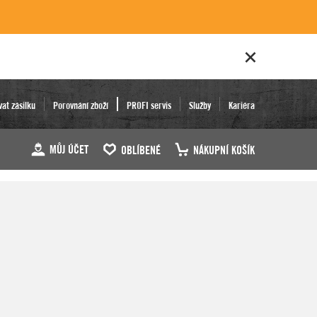
vat zásilku
Porovnání zboží
PROFI servis
Služby
Kariéra
MŮJ ÚČET
OBLÍBENÉ
NÁKUPNÍ KOŠÍK