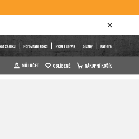
vat zásilku
Porovnání zboží
PROFI servis
Služby
Kariéra
MŮJ ÚČET
OBLÍBENÉ
NÁKUPNÍ KOŠÍK