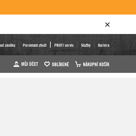
vat zásilku
Porovnání zboží
PROFI servis
Služby
Kariéra
MŮJ ÚČET
OBLÍBENÉ
NÁKUPNÍ KOŠÍK