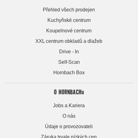
Přehled všech prodejen
Kuchyňské centrum
Koupelnové centrum
XXL centrum obkladů a dlažeb
Drive - In
Self-Scan
Hornbach Box
O HORNBACHu
Jobs a Kariera
O nás
Údaje o provozovateli
Záruka trvale nízkých cen