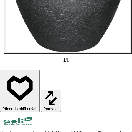
1
/
1
Porovnat