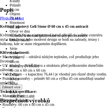
Kulatý
Průměr
Popis
60 cm
Objem
Přeskočit oblast
76,44 l
Hmotnost
Květináč plastový Geli Stone Ø 60 cm x 45 cm antracit
2,2 kg
Otvor ve dnu
Květináč Geli Stone v antracitové barvě přináší do vašeho exteriéru
Volitelně k dostání (předvrtané otvory pro exteriér)
styl a funkčnost. Jeho moderní design se hodí na zahrady, terasy i
Obsah balení
balkony, kde se stane elegantním doplňkem.
-
Série
Klíčové vlastnosti:
Stone
• Mrazuvzdorný – odolává nízkým teplotám, což prodlužuje jeho
Výška
životnost.
45 cm
• UV odolný – chrání barvu a strukturu před poškozením slunečním
Rozměry (VxŠxD)
zářením.
45 cm x 60 cm x 60 cm
• Velký objem – s kapacitou 76,44 l je vhodný pro různé druhy rostlin.
Délka
• Praktické rozměry – průměr 60 cm a výška 45 cm umožňují snadné
60 cm
umístění.
Šířka
Zobrazit více
60 cm
Technická specifikace:
EAN
• Materiál: Plast
4000150011488
Bezpečnost výrobků
• Hmotnost: 2,2 kg
• Rozměry: 60 cm x 60 cm x 45 cm