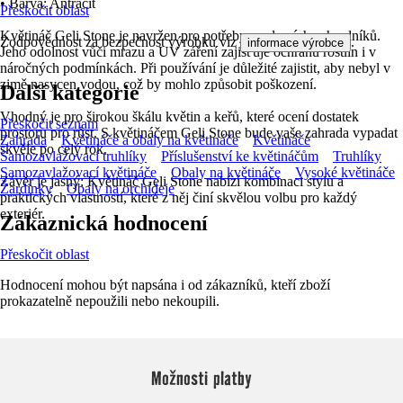
• Barva: Antracit
Přeskočit oblast
Květináč Geli Stone je navržen pro potřeby moderních zahradníků.
Zodpovědnost za bezpečnost výrobku viz
.
informace výrobce
Jeho odolnost vůči mrazu a UV záření zajišťuje ochranu rostlin i v
náročných podmínkách. Při používání je důležité zajistit, aby nebyl v
zimě nasycen vodou, což by mohlo způsobit poškození.
Další kategorie
Vhodný je pro širokou škálu květin a keřů, které ocení dostatek
Přeskočit seznam
prostoru pro růst. S květináčem Geli Stone bude vaše zahrada vypadat
Zahrada
Květináče a obaly na květináče
Květináče
skvěle po celý rok.
Samozavlažovací truhlíky
Příslušenství ke květináčům
Truhlíky
Samozavlažovací květináče
Obaly na květináče
Vysoké květináče
Závěr je jasný: Květináč Geli Stone nabízí kombinaci stylu a
Žardinky
Obaly na orchideje
praktických vlastností, které z něj činí skvělou volbu pro každý
exteriér.
Zákaznická hodnocení
Přeskočit oblast
Hodnocení mohou být napsána i od zákazníků, kteří zboží
prokazatelně nepoužili nebo nekoupili.
Možnosti platby