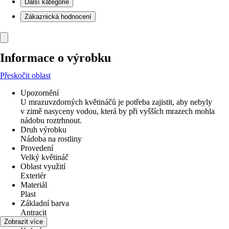
Další kategorie
Zákaznická hodnocení
Informace o výrobku
Přeskočit oblast
Upozornění
U mrazuvzdorných květináčů je potřeba zajistit, aby nebyly
v zimě nasyceny vodou, která by při vyšších mrazech mohla
nádobu roztrhnout.
Druh výrobku
Nádoba na rostliny
Provedení
Velký květináč
Oblast využití
Exteriér
Materiál
Plast
Základní barva
Antracit
Tvar
Zobrazit více