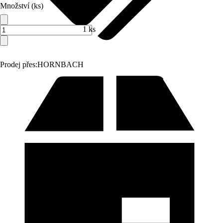
Množství (ks)
1 ks
Prodej přes:
HORNBACH