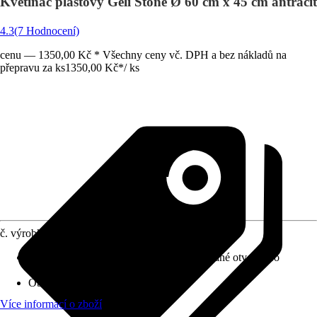
Květináč plastový Geli Stone Ø 60 cm x 45 cm antracit
4.3
(7 Hodnocení)
cenu — 1350,00 Kč * Všechny ceny vč. DPH a bez nákladů na
přepravu za ks
1350,00 Kč
*
/
ks
č. výrobku
6125214
Otvor ve dnu
:
Volitelně k dostání (předvrtané otvory pro
exteriér)
Oblast využití
:
Exteriér
Více informací o zboží