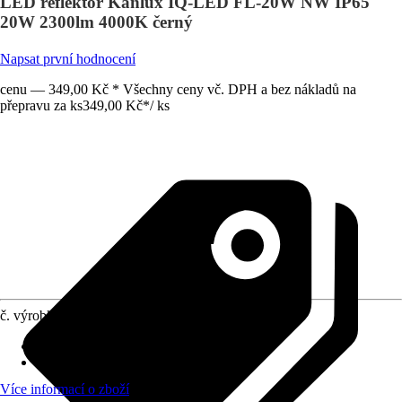
LED reflektor Kanlux IQ-LED FL-20W NW IP65
20W 2300lm 4000K černý
Napsat první hodnocení
cenu — 349,00 Kč * Všechny ceny vč. DPH a bez nákladů na
přepravu za ks
349,00 Kč
*
/
ks
č. výrobku
12130775
Provedení
:
LED panel, Reflektor
Druh ochrany
:
IP 65
Více informací o zboží