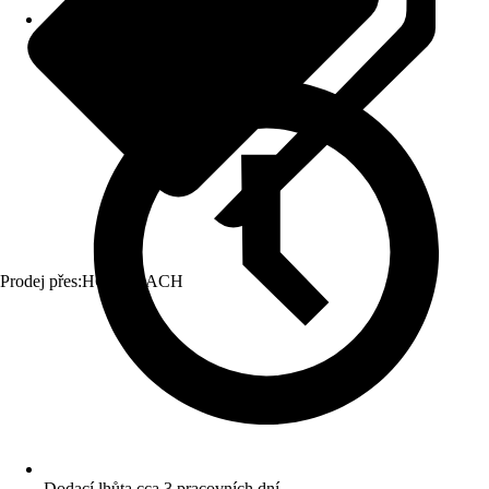
Prodej přes:
HORNBACH
Dodací lhůta cca 3 pracovních dní