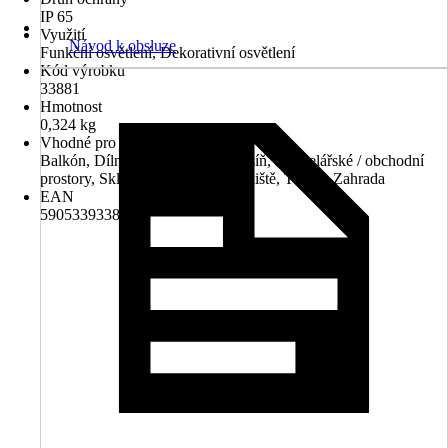
IP 65
Využití
Návod k obsluze
Funkční osvětlení, Dekorativní osvětlení
Kód výrobku
33881
Hmotnost
0,324 kg
Vhodné pro prostory
Balkón, Dílna, Garáž, Hala/ předsíň, Kancelářské / obchodní
prostory, Sklep, Schodiště, Staveniště, Terasa, Zahrada
EAN
5905339338815