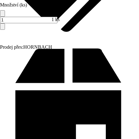
Množství (ks)
1 ks
Prodej přes:
HORNBACH