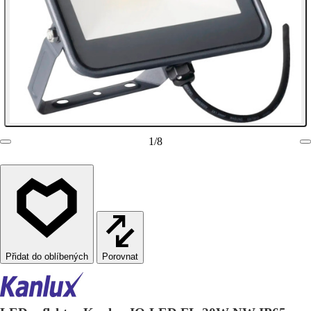
1
/
8
Porovnat