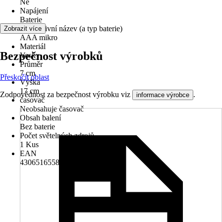
Ne
Napájení
Baterie
Alternativní název (a typ baterie)
Zobrazit více
AAA mikro
Materiál
Bezpečnost výrobků
Vosky
Průměr
7 cm
Přeskočit oblast
Výška
17 cm
Zodpovědnost za bezpečnost výrobku viz
.
informace výrobce
časovač
Neobsahuje časovač
Obsah balení
Bez baterie
Počet světelných zdrojů
1 Kus
EAN
4306516558834