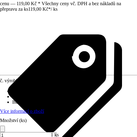
cenu — 119,00 Kč * Všechny ceny vč. DPH a bez nákladů na
přepravu za ks
119,00 Kč
*
/
ks
č. výrobku
12293144
Napájení
:
Baterie
Oblast využití
:
Interiér
Barva světla
:
Teplá bílá
Více informací o zboží
Množství (ks)
1 ks