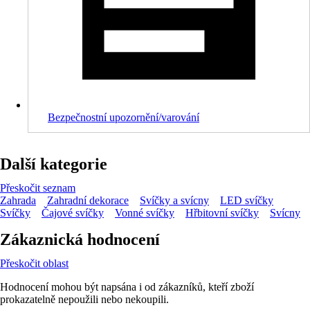
Bezpečnostní upozornění/varování
Další kategorie
Přeskočit seznam
Zahrada
Zahradní dekorace
Svíčky a svícny
LED svíčky
Svíčky
Čajové svíčky
Vonné svíčky
Hřbitovní svíčky
Svícny
Zákaznická hodnocení
Přeskočit oblast
Hodnocení mohou být napsána i od zákazníků, kteří zboží
prokazatelně nepoužili nebo nekoupili.