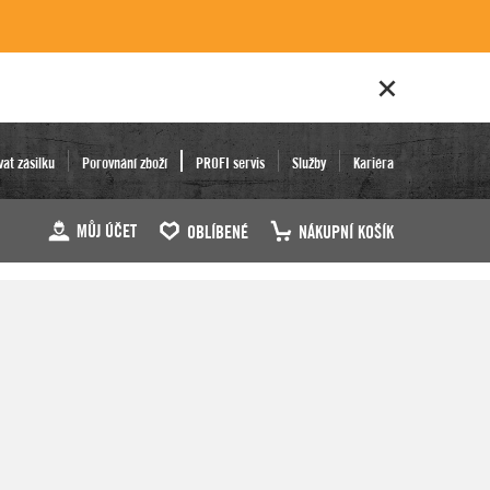
vat zásilku
Porovnání zboží
PROFI servis
Služby
Kariéra
MŮJ ÚČET
OBLÍBENÉ
NÁKUPNÍ KOŠÍK