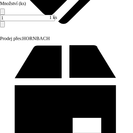
Množství (ks)
1 ks
Prodej přes:
HORNBACH