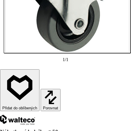
1
/
1
Porovnat