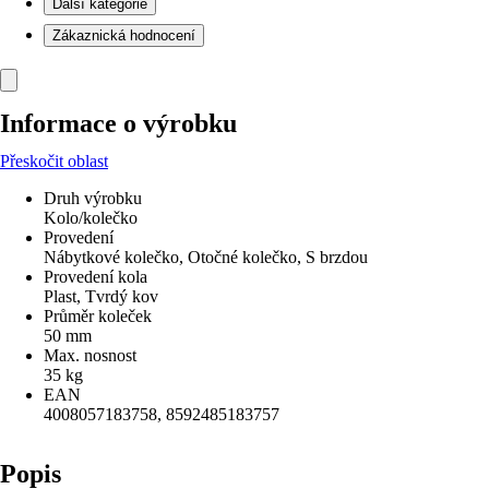
Další kategorie
Zákaznická hodnocení
Informace o výrobku
Přeskočit oblast
Druh výrobku
Kolo/kolečko
Provedení
Nábytkové kolečko, Otočné kolečko, S brzdou
Provedení kola
Plast, Tvrdý kov
Průměr koleček
50 mm
Max. nosnost
35 kg
EAN
4008057183758, 8592485183757
Popis