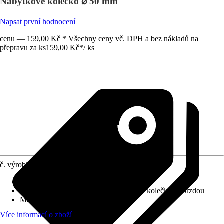
Nábytkové kolečko ⌀ 50 mm
Napsat první hodnocení
cenu — 159,00 Kč * Všechny ceny vč. DPH a bez nákladů na
přepravu za ks
159,00 Kč
*
/
ks
č. výrobku
7673093
Druh výrobku
:
Kolo/kolečko
Provedení
:
Nábytkové kolečko, Otočné kolečko, S brzdou
Max. nosnost
:
35 kg
Více informací o zboží