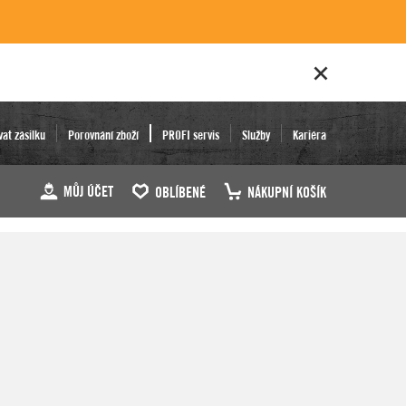
vat zásilku
Porovnání zboží
PROFI servis
Služby
Kariéra
MŮJ ÚČET
OBLÍBENÉ
NÁKUPNÍ KOŠÍK