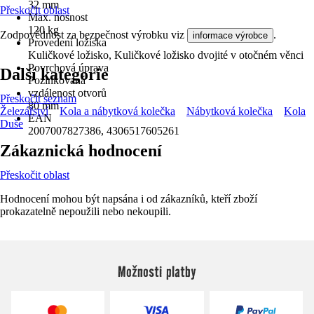
32 mm
Přeskočit oblast
Max. nosnost
120 kg
Zodpovědnost za bezpečnost výrobku viz
.
informace výrobce
Provedení ložiska
Kuličkové ložisko, Kuličkové ložisko dvojité v otočném věnci
Povrchová úprava
Další kategorie
Pozinkovaná
vzdálenost otvorů
Přeskočit seznam
80 mm
Železářství
Kola a nábytková kolečka
Nábytková kolečka
Kola
EAN
Duše
2007007827386, 4306517605261
Zákaznická hodnocení
Přeskočit oblast
Hodnocení mohou být napsána i od zákazníků, kteří zboží
prokazatelně nepoužili nebo nekoupili.
Možnosti platby