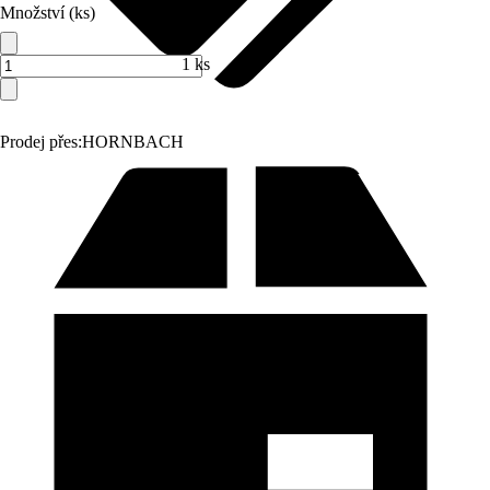
Množství (ks)
1 ks
Prodej přes:
HORNBACH