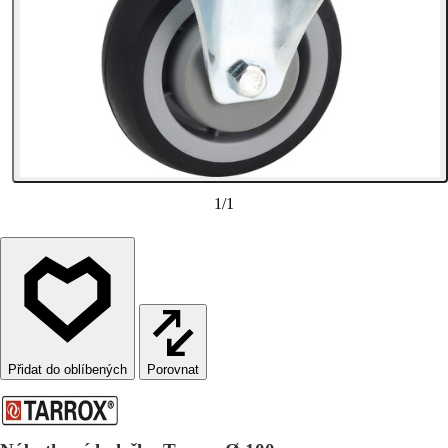
1
/
1
Porovnat