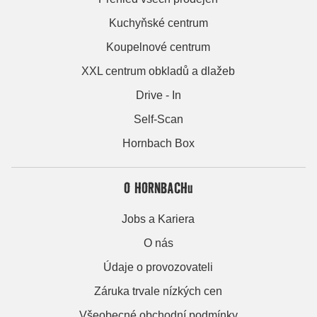
Kuchyňské centrum
Koupelnové centrum
XXL centrum obkladů a dlažeb
Drive - In
Self-Scan
Hornbach Box
O HORNBACHu
Jobs a Kariera
O nás
Údaje o provozovateli
Záruka trvale nízkých cen
Všeobecné obchodní podmínky