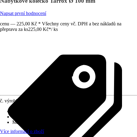
Nábytkové kolečko Tarrox Ø 100 mm
Napsat první hodnocení
cenu — 225,00 Kč * Všechny ceny vč. DPH a bez nákladů na
přepravu za ks
225,00 Kč
*
/
ks
č. výrobku
10335250
Druh výrobku
:
Kolo/kolečko
Provedení
:
Kolečko s čepem
Max. nosnost
:
120 kg
Více informací o zboží