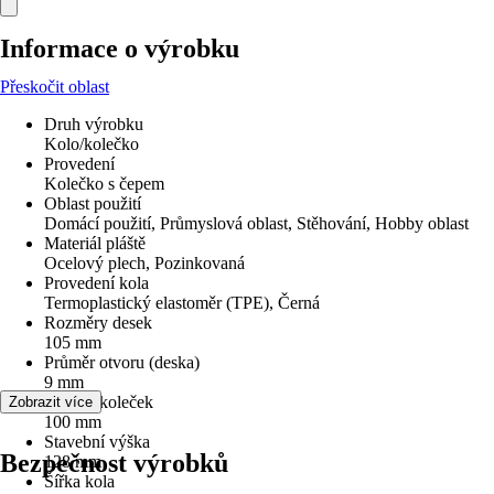
Informace o výrobku
Přeskočit oblast
Druh výrobku
Kolo/kolečko
Provedení
Kolečko s čepem
Oblast použití
Domácí použití, Průmyslová oblast, Stěhování, Hobby oblast
Materiál pláště
Ocelový plech, Pozinkovaná
Provedení kola
Termoplastický elastoměr (TPE), Černá
Rozměry desek
105 mm
Průměr otvoru (deska)
9 mm
Průměr koleček
Zobrazit více
100 mm
Stavební výška
Bezpečnost výrobků
128 mm
Šířka kola