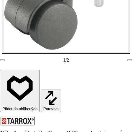
1
/
2
Porovnat