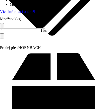
Max. nosnost
:
70 kg
Více informací o zboží
Množství (ks)
1 ks
Prodej přes:
HORNBACH