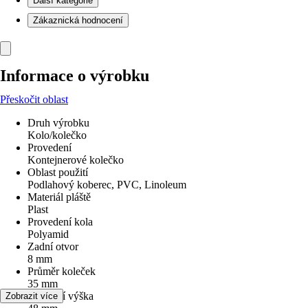
Další kategorie
Zákaznická hodnocení
Informace o výrobku
Přeskočit oblast
Druh výrobku
Kolo/kolečko
Provedení
Kontejnerové kolečko
Oblast použití
Podlahový koberec, PVC, Linoleum
Materiál pláště
Plast
Provedení kola
Polyamid
Zadní otvor
8 mm
Průměr koleček
35 mm
Stavební výška
Zobrazit více