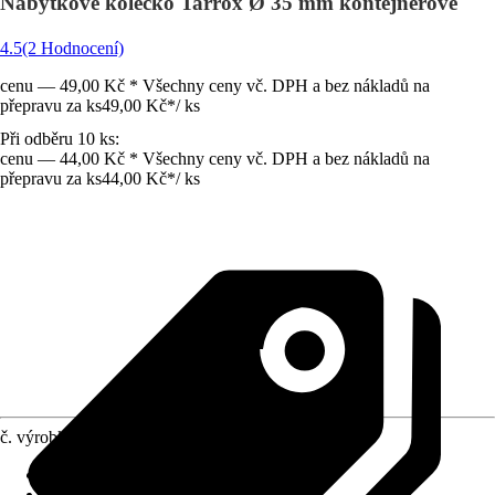
Nábytkové kolečko Tarrox Ø 35 mm kontejnerové
4.5
(2 Hodnocení)
cenu — 49,00 Kč * Všechny ceny vč. DPH a bez nákladů na
přepravu za ks
49,00 Kč
*
/
ks
Při odběru 10 ks:
cenu — 44,00 Kč * Všechny ceny vč. DPH a bez nákladů na
přepravu za ks
44,00 Kč
*
/
ks
č. výrobku
6644728
Druh výrobku
:
Kolo/kolečko
Provedení
:
Kontejnerové kolečko