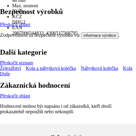
48 mm
Max. nosnost
Bezpečnost výrobků
70 kg
KČZ
DHG2
Přeskočit oblast
EAN
2007006544833, 4306517568795
Zodpovědnost za bezpečnost výrobku viz
.
informace výrobce
Další kategorie
Přeskočit seznam
Železářství
Kola a nábytková kolečka
Nábytková kolečka
Kola
Duše
Zákaznická hodnocení
Přeskočit oblast
Hodnocení mohou být napsána i od zákazníků, kteří zboží
prokazatelně nepoužili nebo nekoupili.