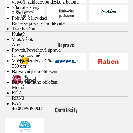
vytvořit základovou desku z betonu
Síla fólie stěny
0,3 mm
Pokyny k likvidaci
Řiďte se pokyny pro likvidaci
Tvar bazénu
Kulatý
Vtok/výtok
Dopravci
Ano
Povrch/Povrchová úprava
Galvanizované
Vnější rozměry - šířka
550 cm
Barva vnějšího obložení
Antracit
Barva vnitřního obložení
Modrá
KČZ
RRN3
EAN
Certifikáty
4038755063847