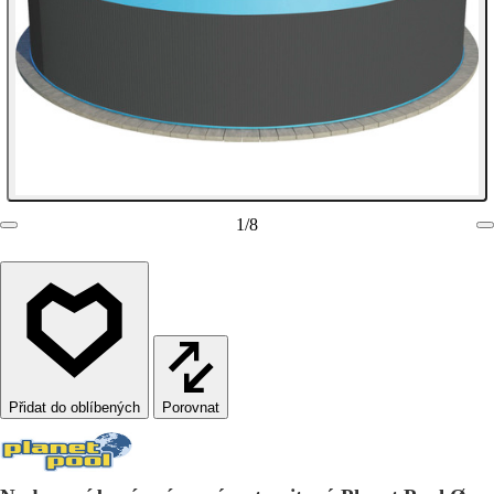
1
/
8
Porovnat