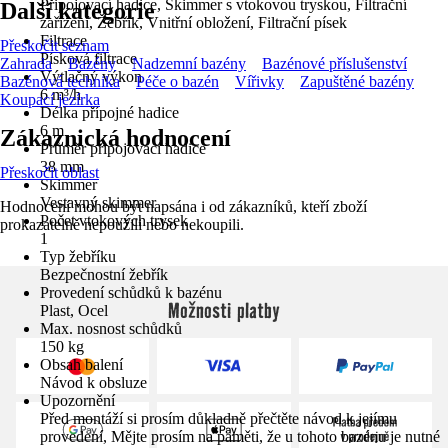
Připojovací hadice, Skimmer s vtokovou tryskou, Filtrační
Další kategorie
zařízení, Žebřík, Vnitřní obložení, Filtrační písek
Filtrace
Přeskočit seznam
Písková filtrace
Zahrada
Bazény
Nadzemní bazény
Bazénové příslušenství
Výtlačný výkon
Bazénová technika
Péče o bazén
Vířivky
Zapuštěné bazény
6 m³/h
Koupací jezírka
Délka přípojné hadice
6 m
Zákaznická hodnocení
Průměr připojovací hadice
38 mm
Přeskočit oblast
Skimmer
Vestavný skimmer
Hodnocení mohou být napsána i od zákazníků, kteří zboží
Počet vtokových trysek
prokazatelně nepoužili nebo nekoupili.
1
Typ žebříku
Bezpečnostní žebřík
Provedení schůdků k bazénu
Možnosti platby
Plast, Ocel
Max. nosnost schůdků
150 kg
Obsah balení
Návod k obsluze
Upozornění
Před montáží si prosím důkladně přečtěte návod k jejímu
provedení, Mějte prosím na paměti, že u tohoto bazénu je nutné