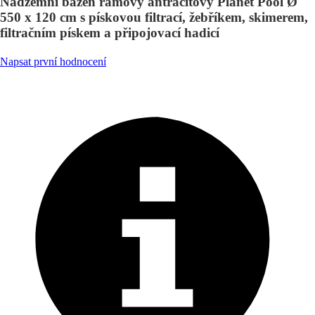
Nadzemní bazén rámový antracitový Planet Pool Ø
550 x 120 cm s pískovou filtrací, žebříkem, skimerem,
filtračním pískem a připojovací hadicí
Napsat první hodnocení