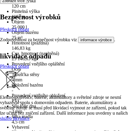
Vnější výška
Zobrazit více
120 cm
Plnitelná výška
Bezpečnost výrobků
110 cm
Objem
25 000 l
Přeskočit oblast
Objem bazénu
25 m³
Zodpovědnost za bezpečnost výrobku viz
.
informace výrobce
Hmotnost (prázdná)
146,83 kg
Cca. hmotnost (naplněná)
likvidace odpadu
25 146,83 kg
Provedení vnějšího opláštění
Přeskočit oblast
Ocel
Tloušťka stěny
4 mm
Obložení bazénu
-
Provedení vnitřního obložení
Elektrospotřebiče, baterie, akumulátory a světelné zdroje se nesmí
PVC
vyhazovat spolu s domovním odpadem. Baterie, akumulátory a
Síla fólie dna
světelné zdroje se musí před likvidací vyjmout ze zařízení, pokud tak
3 mm
lze učinit bez zničení zařízení. Další informace jsou uvedeny u našich
šířka madla
služeb likvidace
.
4,5 cm
Vybavení